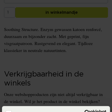
in winkelmandje
Soothing Structure. Enzym gewassen katoen renforcé,
duurzaam en bijzonder zacht. Met geprint, fijn
visgraatpatroon. Rustgevend en elegant. Tijdloze
klassieker in neutrale natuurtinten.
Verkrijgbaarheid in de
winkels
Onze webshopproducten zijn niet altijd verkrijgbaar in
de winkel. Wil je het product in de winkel bekijken?
Informeer dan eerst naar de beschikbaarheid.