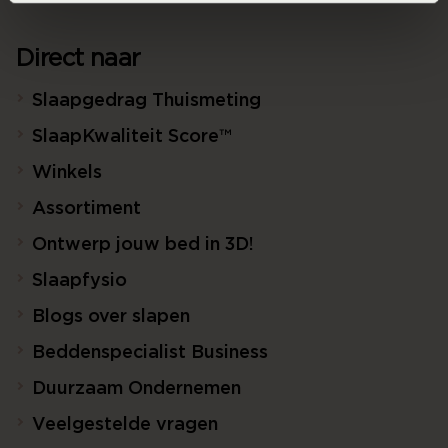
Direct naar
Slaapgedrag Thuismeting
SlaapKwaliteit Score™
Winkels
Assortiment
Ontwerp jouw bed in 3D!
Slaapfysio
Blogs over slapen
Beddenspecialist Business
Duurzaam Ondernemen
Veelgestelde vragen