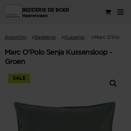
BEDDERIE DE BOER
Winkelwag
Heerenveen
Assortiment
Beddengoed
Kussenslopen
Marc O'Polo Senja Kussensloop - Groen
Marc O'Polo Senja Kussensloop -
Groen
SALE