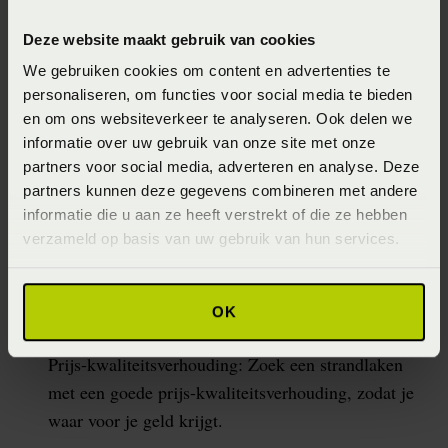
Materiaal: Kies voor een materiaal dat absorberend,
Deze website maakt gebruik van cookies
snel drogend en duurzaam is, zoals katoen of
We gebruiken cookies om content en advertenties te
microfiber.
personaliseren, om functies voor social media te bieden
Grootte: Zorg dat het strandlaken groot genoeg is
en om ons websiteverkeer te analyseren. Ook delen we
om op te liggen en eventueel om mee te nemen als
informatie over uw gebruik van onze site met onze
partners voor social media, adverteren en analyse. Deze
picknickdeken.
partners kunnen deze gegevens combineren met andere
Dessin en kleur: Kies een dessin en kleur die bij
informatie die u aan ze heeft verstrekt of die ze hebben
jouw persoonlijkheid en stijl past.
verzameld op basis van uw gebruik van hun services.
Wasbaarheid: Zorg dat het strandlaken gemakkelijk
te wassen is, zodat je het schoon kunt houden na
OK
gebruik.
Prijs-kwaliteitsverhouding: Zoek een strandlaken
met een goede prijs-kwaliteitsverhouding, zodat je
waar voor je geld krijgt.