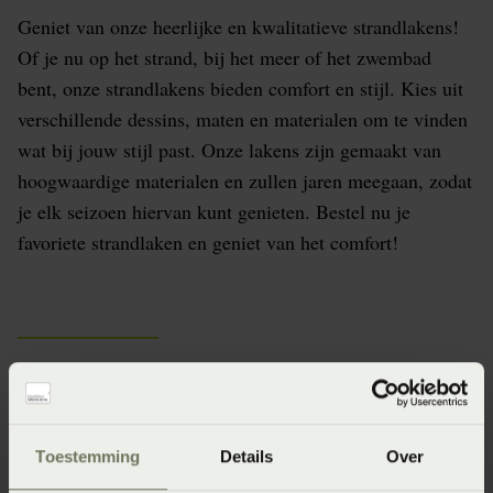
Geniet van onze heerlijke en kwalitatieve strandlakens!
Of je nu op het strand, bij het meer of het zwembad
bent, onze strandlakens bieden comfort en stijl. Kies uit
verschillende dessins, maten en materialen om te vinden
wat bij jouw stijl past. Onze lakens zijn gemaakt van
hoogwaardige materialen en zullen jaren meegaan, zodat
je elk seizoen hiervan kunt genieten. Bestel nu je
favoriete strandlaken en geniet van het comfort!
Waar op te letten bij een
mooi en kwalitatief
Toestemming
Details
Over
strandlaken: