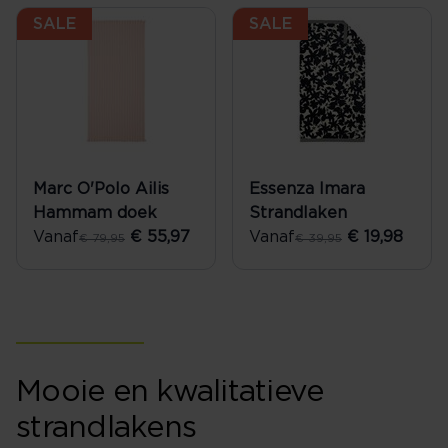
SALE
SALE
Marc O'Polo Ailis
Essenza Imara
Hammam doek
Strandlaken
Vanaf
€ 55,97
Vanaf
€ 19,98
€ 79,95
€ 39,95
Mooie en kwalitatieve
strandlakens