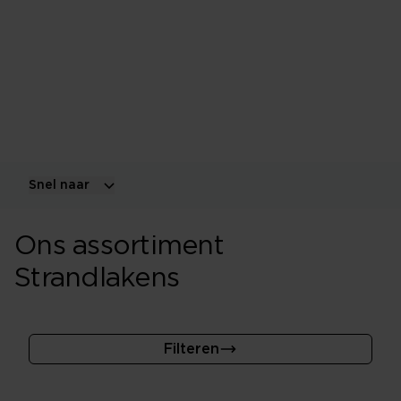
We gebruiken het woord strandlaken wanneer een
handdoek 100x180 is, een dikke kwaliteit en vaak felle
kleuren heeft zodat het niet zo besmettelijk is wanneer
je het gebruikt om op te liggen op het zand of andere
ondergrond.
Snel naar
Ons assortiment
Strandlakens
Filteren