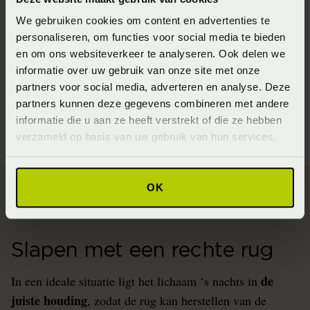
niet goed bij mij paste
goed. Bleek dat hij eigenlijk
.
We gebruiken cookies om content en advertenties te
Mijn schouders en heupen konden er niet goed in
personaliseren, om functies voor social media te bieden
wegzakken. Daardoor lag ik automatisch elke nacht in
en om ons websiteverkeer te analyseren. Ook delen we
informatie over uw gebruik van onze site met onze
een verkeerde houding en stond mijn wervelkolom de
partners voor social media, adverteren en analyse. Deze
hele nacht onder spanning. Vind je het gek dat ik na het
partners kunnen deze gegevens combineren met andere
slapen wakker werd met rugpijn!”
informatie die u aan ze heeft verstrekt of die ze hebben
verzameld op basis van uw gebruik van hun services.
OK
Slapen met een rechte rug
de
In een ideale situatie ligt het lichaam ‘s nachts in
juiste houding
, zodat de rug kan herstellen van de