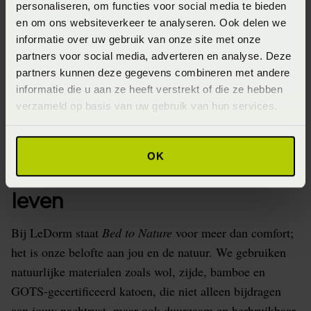
personaliseren, om functies voor social media te bieden
voor jou, maar ook voor de planeet.
en om ons websiteverkeer te analyseren. Ook delen we
Met LeDorm kies je niet alleen voor comfort, maar ook
informatie over uw gebruik van onze site met onze
voor een bewuste levensstijl.
partners voor social media, adverteren en analyse. Deze
partners kunnen deze gegevens combineren met andere
informatie die u aan ze heeft verstrekt of die ze hebben
verzameld op basis van uw gebruik van hun services.
Bed to Nature –
OK
Verantwoord slapen, bewust
leven
Bij LeDorm staat
Bed to Nature
voor meer dan comfort;
het is onze belofte aan jou en de natuur. We gebruiken
natuurlijke materialen zoals wol, zijde, bamboe en
GOTS-gecertificeerd katoen, die niet alleen bijdragen
aan jouw nachtrust, maar ook duurzaam en herbruikbaar