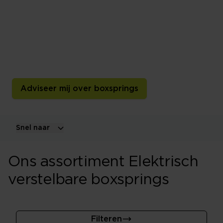
boxsprings
Verstel eenvoudig het hoofd- en voeteneinde voor extra
comfort bij slapen, lezen of ontspannen. Ontdek
verschillende uitvoeringen en laat je persoonlijk
adviseren.
Adviseer mij over boxsprings
Snel naar
Ons assortiment Elektrisch
verstelbare boxsprings
Filteren