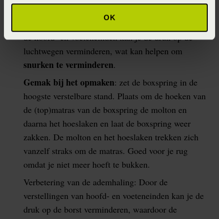
verbeterd
.
OK
Vermindering van snurken: Door verstellingen van
de hoofd- en voeteneinden kan je de druk op de
luchtwegen verminderen, wat kan helpen om
snurken te verminderen
.
Gemak bij het opmaken
: zet de boxspring in de
hoogste verstelbare stand. Plaats om de hoeken van
de (top)matras van de boxspring de molton en
daarna het hoeslaken en laat de boxspring weer
zakken. De molton en het hoeslaken trekken zich
vanzelf straks om de matras. Goed voor je rug
omdat je niet meer hoeft te bukken.
Verbetering van de ademhaling: Door de
verstellingen van hoofd- en voeteneinden kan je de
druk op de borst verminderen, waardoor de