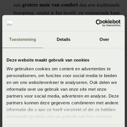
grotere mate van comfort
een
dan een traditionele
boxspring, omdat je het hoofd- en voeteneinde kunt
verstellen om een meer gepaste houding te bereiken.
Gemak:
Een elektrisch verstelbare boxspring is
gemakkelijker te bedienen dan een traditionele
Toestemming
Details
Over
boxspring, omdat je de verstellingen kunt maken
met een afstandsbediening of een app.
Deze website maakt gebruik van cookies
Vermindering van rugpijn: Door de verstelbare
We gebruiken cookies om content en advertenties te
hoofd- en voeteneinden kan je jouw rug in een
personaliseren, om functies voor social media te bieden
rugpijn kan
natuurlijke houding houden, waardoor
en om ons websiteverkeer te analyseren. Ook delen we
worden verminderd
.
informatie over uw gebruik van onze site met onze
partners voor social media, adverteren en analyse. Deze
Verbetering van de bloedcirculatie: Door de
partners kunnen deze gegevens combineren met andere
verstelbare hoofd- en voeteneinden kan je jouw
informatie die u aan ze heeft verstrekt of die ze hebben
benen in een hoger gelegen positie plaatsen,
verzameld op basis van uw gebruik van hun services.
bloedcirculatie kan worden
waardoor de