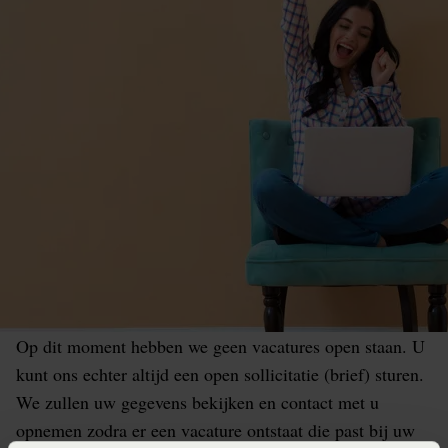
Op dit moment hebben we geen vacatures open staan. U
kunt ons echter altijd een open sollicitatie (brief) sturen.
We zullen uw gegevens bekijken en contact met u
opnemen zodra er een vacature ontstaat die past bij uw