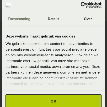
profiel.
Toestemming
Details
Over
Deze website maakt gebruik van cookies
Direct naar
We gebruiken cookies om content en advertenties te
Slaapgedrag Thuismeting
personaliseren, om functies voor social media te bieden
en om ons websiteverkeer te analyseren. Ook delen we
SlaapKwaliteit Score™
informatie over uw gebruik van onze site met onze
Winkels
partners voor social media, adverteren en analyse. Deze
partners kunnen deze gegevens combineren met andere
Assortiment
informatie die u aan ze heeft verstrekt of die ze hebben
Ontwerp jouw bed in 3D!
verzameld op basis van uw gebruik van hun services.
Slaapfysio
Blogs over slapen
OK