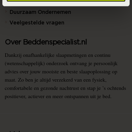
Beddenspecialist Business
Duurzaam Ondernemen
Veelgestelde vragen
Over Beddenspecialist.nl
Dankzij onafhankelijke slaapmetingen en continu
(wetenschappelijk) onderzoek ontvang je persoonlijk
advies over jouw mooiste en beste slaapoplossing op
maat. Zo ben je altijd verzekerd van een fysiek,
comfortabele en gezonde nachtrust en stap je ’s ochtends
positiever, actiever en meer ontspannen uit je bed.