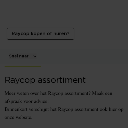
Raycop
Voor een goede hygiëne in de slaapkamer mag deze
Raycop zeker niet ontbreken.
Raycop kopen of huren?
Snel naar
Raycop assortiment
Meer weten over het Raycop assortiment? Maak een
afspraak voor advies!
Binnenkort verschijnt het Raycop assortiment ook hier op
onze website.