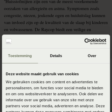
''Huisstofmijten zijn een van de meest voorkomende
oorzaken van allergieën en astma. Symptomen zoals
congestie, niezen, jeukende ogen en huiduitslag kunnen
van invloed zijn op de kwaliteit van de slaap bij kinderen
en volwassenen. De Raycop biedt een veilige en
effectieve oplossing.''
Toestemming
Details
Over
Deze website maakt gebruik van cookies
We gebruiken cookies om content en advertenties te
SCHOON TOT IN DE VEZELS
personaliseren, om functies voor social media te bieden
en om ons websiteverkeer te analyseren. Ook delen we
De Raycop is een koelbloedige killer die efficiënt
informatie over uw gebruik van onze site met onze
doordringt tot in het diepste van het kussen en matras.
partners voor social media, adverteren en analyse. Deze
Met zijn tril membramen schudt de Raycop de mijten los
partners kunnen deze gegevens combineren met andere