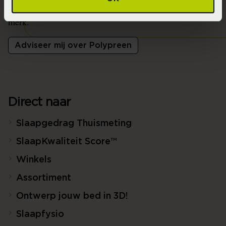
meer te weten te komen over de mogelijkheden van dit
merk.
Adviseer mij over Polypreen
Direct naar
Slaapgedrag Thuismeting
SlaapKwaliteit Score™
Winkels
Assortiment
Ontwerp jouw bed in 3D!
Slaapfysio