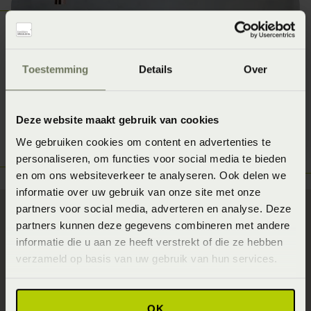
Toestemming
Details
Over
Deze website maakt gebruik van cookies
We gebruiken cookies om content en advertenties te
personaliseren, om functies voor social media te bieden
en om ons websiteverkeer te analyseren. Ook delen we
informatie over uw gebruik van onze site met onze
partners voor social media, adverteren en analyse. Deze
partners kunnen deze gegevens combineren met andere
informatie die u aan ze heeft verstrekt of die ze hebben
Wil je meer weten over
verzameld op basis van uw gebruik van hun services.
Polypreen?
Vraag dan nu meer informatie op over Polypreen om
OK