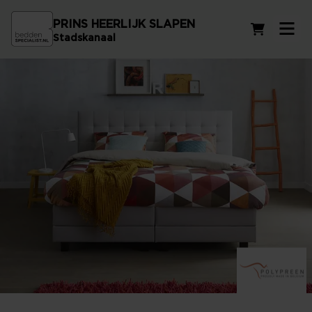
PRINS HEERLIJK SLAPEN
Winkelwag
Stadskanaal