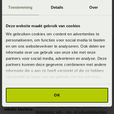
Toestemming
Details
Over
Deze website maakt gebruik van cookies
We gebruiken cookies om content en advertenties te
personaliseren, om functies voor social media te bieden
en om ons websiteverkeer te analyseren. Ook delen we
informatie over uw gebruik van onze site met onze
partners voor social media, adverteren en analyse. Deze
Waarom deze aanpak werkt
partners kunnen deze gegevens combineren met andere
informatie die u aan ze heeft verstrekt of die ze hebben
Voordelen
Uitleg
verzameld op basis van uw gebruik van hun services.
In plaats van gokken gebruiken we metingen
Objectief meten
(thuismetingen + 3D scan) om keuzes te
ondersteunen.
OK
Door lichaam en slaaphouding goed te
Meer comfort,
matchen met ondersteuning, verminderen
minder klachten
drukpunten, nek--, rug- en schouderklachten.