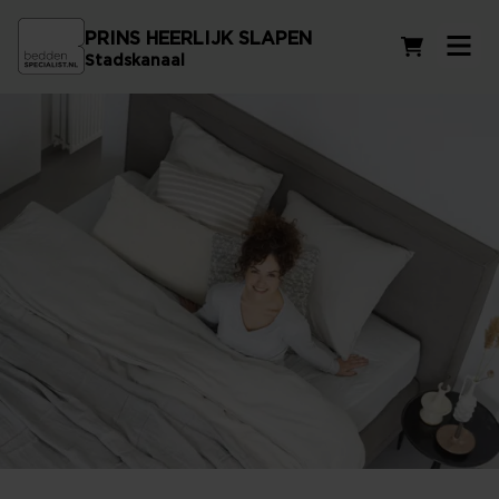
PRINS HEERLIJK SLAPEN
Winkelwag
Stadskanaal
Persoonlijk slaapadvies