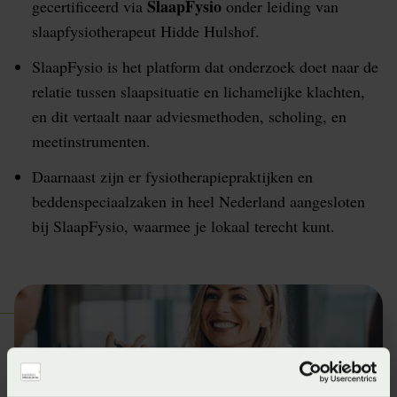
SlaapFysio
gecertificeerd via
onder leiding van
slaapfysiotherapeut Hidde Hulshof.
SlaapFysio is het platform dat onderzoek doet naar de
relatie tussen slaapsituatie en lichamelijke klachten,
en dit vertaalt naar adviesmethoden, scholing, en
meetinstrumenten.
Daarnaast zijn er fysiotherapiepraktijken en
beddenspeciaalzaken in heel Nederland aangesloten
bij SlaapFysio, waarmee je lokaal terecht kunt.