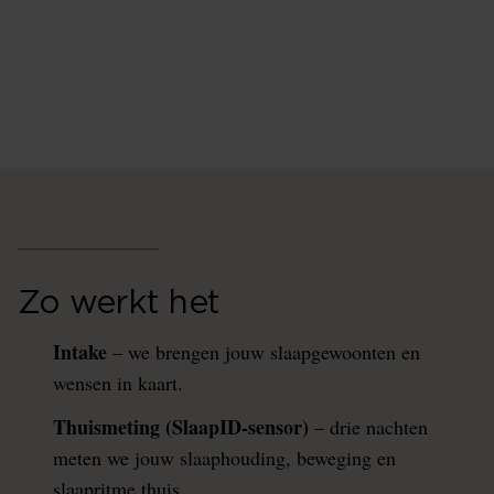
Onze SlaapFysio-gecertificeerde ligexperts adviseren
je het beste slaapproduct. Niet op gevoel, maar op
basis van jouw wensen, de Thuismeting en de 3D
Postuurmeting.
Zo werkt het
Intake
– we brengen jouw slaapgewoonten en
wensen in kaart.
Thuismeting (SlaapID-sensor)
– drie nachten
meten we jouw slaaphouding, beweging en
slaapritme thuis.