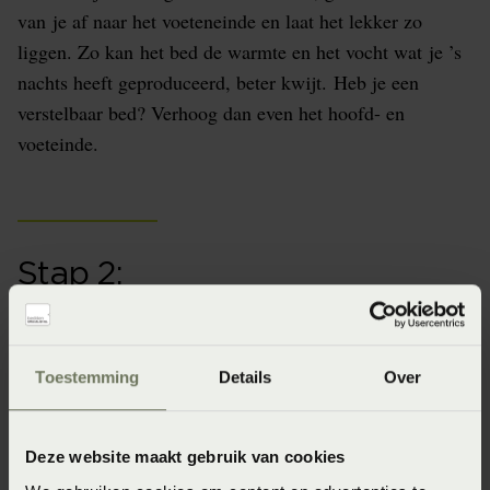
van je af naar het voeteneinde en laat het lekker zo
liggen. Zo kan het bed de warmte en het vocht wat je ’s
nachts heeft geproduceerd, beter kwijt. Heb je een
verstelbaar bed? Verhoog dan even het hoofd- en
voeteinde.
Stap 2:
Ventileer jouw slaapkamer. Zet de ramen of deuren
open. Twintig minuten per dag is voldoende. Is het
Toestemming
Details
Over
buiten kouder dan binnen? Beperk het luchten dan tot
tien minuten. Het risico is namelijk aanwezig dat de
warme, vochtige lucht in de matras extra afkoelt en
Deze website maakt gebruik van cookies
daardoor condens ontstaat. En we willen juist van het