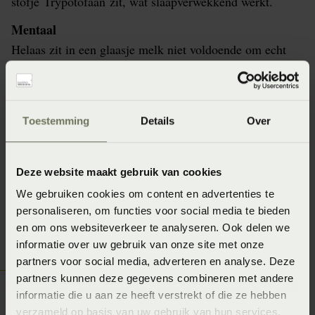
stofje Trypotofaan zit, wat slaapverwekkend werkt.
Mentaal
Helaas zit in een glaasje melk niet voldoende om echt
een effect te merken. Als je genoeg tryptofaan binnen
wilt krijgen om hier de effecten van te ondervinden, zou
je wel drie liter melk moeten drinken. Het is dus helaas
Toestemming
Details
Over
een fabeltje, maar dat betekent niet dat het niet helpt.
Fysiek doet het misschien niks voor je, maar mentaal
kan het zeker wel veel verschil maken. Blijf dus vooral
Deze website maakt gebruik van cookies
doen waar jij je goed bij voelt!
We gebruiken cookies om content en advertenties te
personaliseren, om functies voor social media te bieden
en om ons websiteverkeer te analyseren. Ook delen we
informatie over uw gebruik van onze site met onze
partners voor social media, adverteren en analyse. Deze
Ontdek hoe jij slaapt!
partners kunnen deze gegevens combineren met andere
informatie die u aan ze heeft verstrekt of die ze hebben
Weten hoe je écht slaapt? Beddenspecialist
verzameld op basis van uw gebruik van hun services.