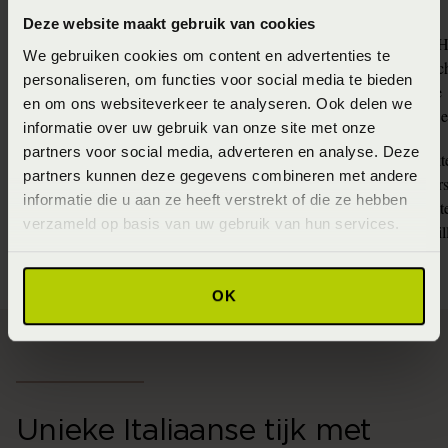
Deze website maakt gebruik van cookies
- 100% natuurlijke H
We gebruiken cookies om content en advertenties te
- Maximale veerkrac
Natuurlatex uitvoering
personaliseren, om functies voor social media te bieden
- Optimale ventilatie
en om ons websiteverkeer te analyseren. Ook delen we
- Drukverlagend en 
informatie over uw gebruik van onze site met onze
partners voor social media, adverteren en analyse. Deze
- Individueel verpakt
partners kunnen deze gegevens combineren met andere
- Dynamische onders
Pocketvering uitvoering
informatie die u aan ze heeft verstrekt of die ze hebben
- Uitstekende stabilite
verzameld op basis van uw gebruik van hun services.
- Ideaal voor versch
OK
Unieke Italiaanse tijk met