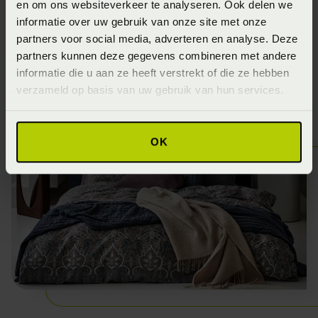
en om ons websiteverkeer te analyseren. Ook delen we
materialen vraagt de winter toch echt om beddengoed in
informatie over uw gebruik van onze site met onze
warme kleuren en stoffen. Warme kleuren en winterse
partners voor social media, adverteren en analyse. Deze
printen toveren jouw slaapkamer om in een warm,
partners kunnen deze gegevens combineren met andere
informatie die u aan ze heeft verstrekt of die ze hebben
sfeervolle plek.
verzameld op basis van uw gebruik van hun services.
OK