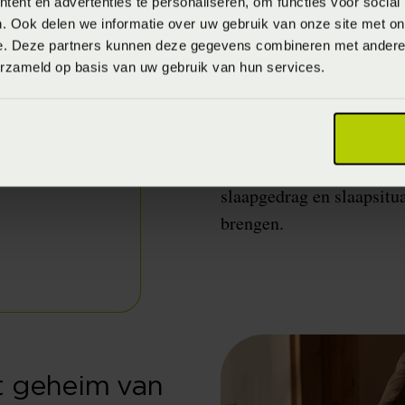
ent en advertenties te personaliseren, om functies voor social
met de SlaapID-sensor, m
. Ook delen we informatie over uw gebruik van onze site met on
zien wij de slaaphouding
e. Deze partners kunnen deze gegevens combineren met andere i
erzameld op basis van uw gebruik van hun services.
S ’nachts komt je pijnpri
houdingen liggen waar jij
wakker wordt merk je pij
interessant maar ook esse
slaapgedrag en slaapsitu
brengen.
et geheim van