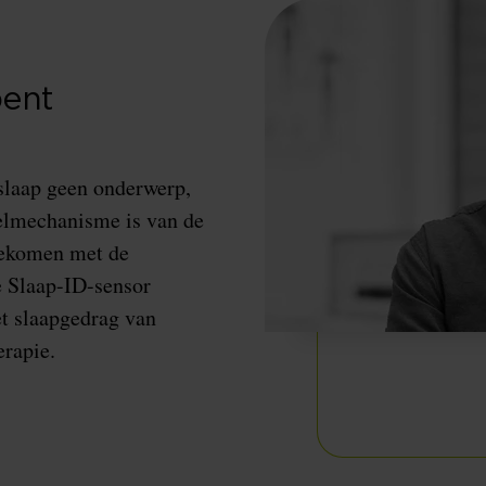
bent
 slaap geen onderwerp,
stelmechanisme is van de
 gekomen met de
e Slaap-ID-sensor
et slaapgedrag van
erapie.