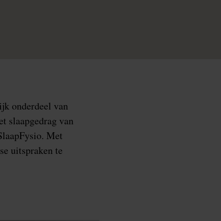
ijk onderdeel van
het slaapgedrag van
SlaapFysio. Met
e uitspraken te