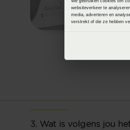
We gebruiken cookies om cont
websiteverkeer te analyseren
media, adverteren en analys
verstrekt of die ze hebben v
3. Wat is volgens jou h