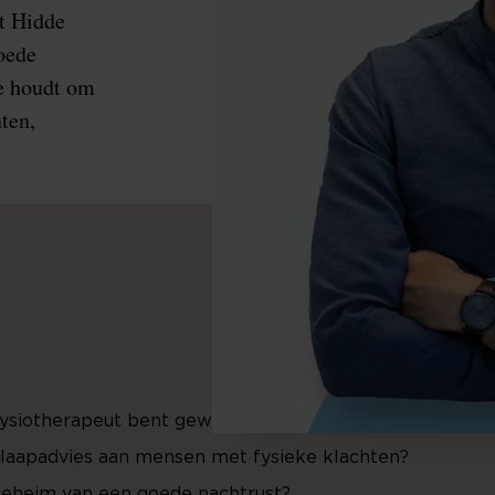
t Hidde
oede
ee houdt om
ten,
pfysiotherapeut bent geworden?
 slaapadvies aan mensen met fysieke klachten?
 geheim van een goede nachtrust?