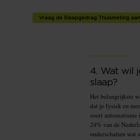
Vraag de Slaapgedrag Thuismeting aa
4. Wat wil
slaap?
Het belangrijkste w
dat je fysiek en me
soort automatisme 
24% van de Nederla
onderschatten wat s