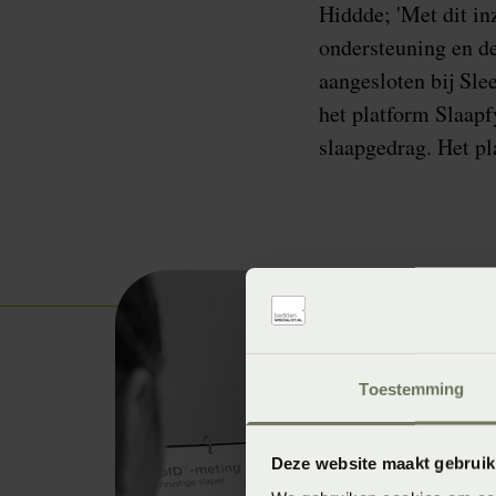
Hiddde; 'Met dit in
ondersteuning en de
aangesloten bij Sle
het platform Slaapf
slaapgedrag. Het pla
Toestemming
Deze website maakt gebruik