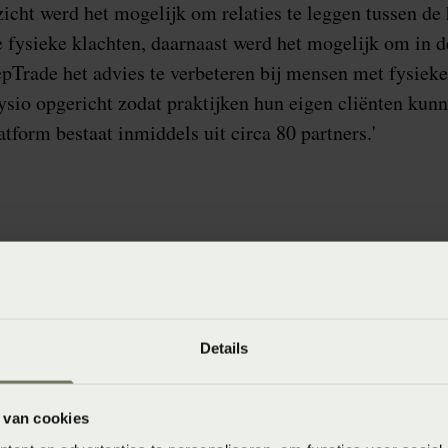
zicht werd het mogelijk om relaties te leggen tussen de
 fysieke klachten, daarnaast werd het mogelijk om in 
epTrade het advies te verbeteren bij mensen met fysieke
ysio opgericht zodat praktijken hun eigen cliënten kun
tform bestaat inmiddels uit circa 80 partners.'
2. Hoe geef je
aan mensen me
Details
Allereerst is het heel bel
slaapsituatie. Door een u
 van cookies
inventarisatie welke klac