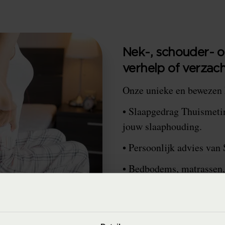
Nek-, schouder- o
verhelp of verzach
Onze unieke en bewezen
• Slaapgedrag Thuismeti
jouw slaaphouding.
• Persoonlijk advies van 
• Bedbodems, matrassen,
jouw lichaam.
Vraag de Slaapgedrag