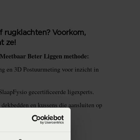
f rugklachten? Voorkom,
t ze!
Meetbaar Beter Liggen methode:
ng en 3D Postuurmeting voor inzicht in
SlaapFysio gecertificeerde ligexperts.
 dekbedden en kussens die aansluiten op
 Thuismeting aan