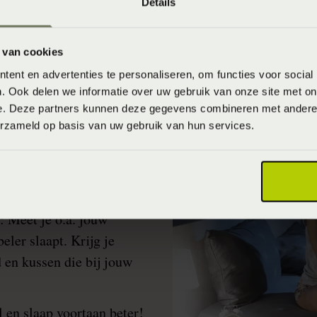
Details
 van cookies
ent en advertenties te personaliseren, om functies voor social
. Ook delen we informatie over uw gebruik van onze site met on
e. Deze partners kunnen deze gegevens combineren met andere i
erzameld op basis van uw gebruik van hun services.
peratuurregulatie
.
 Meet je o.a. jouw
eler slaapt. Krijg je
 en kussen die bij jouw
 en slaap voortaan beter!