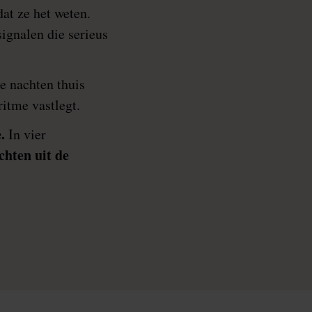
at ze het weten.
signalen die serieus
ie nachten thuis
itme vastlegt.
.
In vier
chten uit de