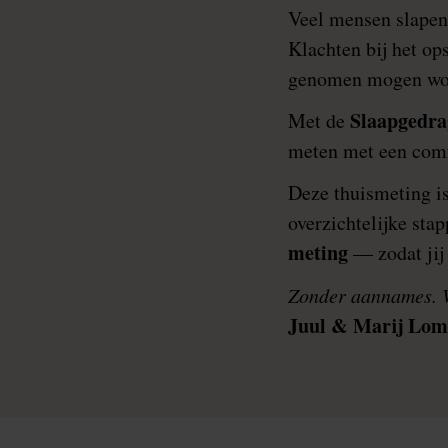
Veel mensen slapen 
Klachten bij het op
genomen mogen wo
Slaapgedra
Met de
meten met een comfo
Deze thuismeting i
overzichtelijke st
meting
— zodat jij 
Zonder aannames. W
Juul & Marij Lo