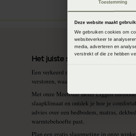
Toestemming
Deze website maakt gebruik
We gebruiken cookies om cont
websiteverkeer te analyseren
media, adverteren en analys
verstrekt of die ze hebben v
Het juiste slaapklimaat helpt!
Een verkeerd matras of dekbed kan je tem
verstoren, waardoor je minder goed slaapt
Met onze Meetbaar Beter Liggen methode:
slaapklimaat en ontdek je hoe je comfortab
advies over een bedbodem, matras, dekbed
warmtebehoefte past.
Plan een gratis slaapmeting in onze winkel