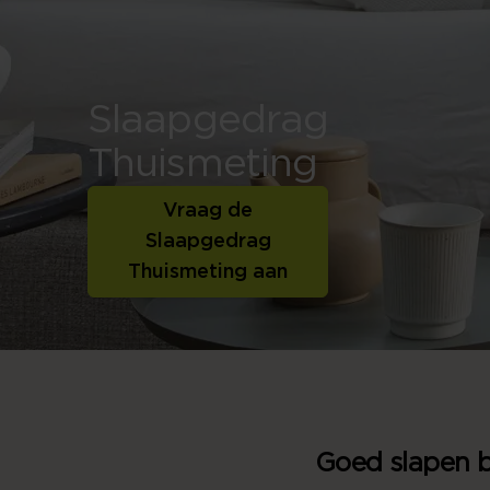
Slaapgedrag
Thuismeting
Vraag de
Slaapgedrag
Thuismeting aan
Goed slapen b