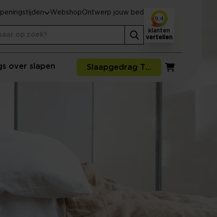
peningstijden
Webshop
Ontwerp jouw bed
9,4
klanten
vertellen
gs over slapen
Slaapgedrag Thuismeting
Winkelwagen