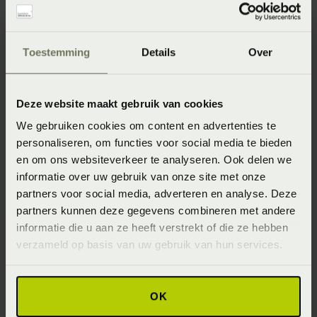
Onze webshopproducten zijn niet altijd verkrijgbaar in
de winkel. Wil je het product in de winkel bekijken?
Toestemming
Details
Over
Informeer dan eerst naar de beschikbaarheid.
Deze website maakt gebruik van cookies
We gebruiken cookies om content en advertenties te
Specificaties
personaliseren, om functies voor social media te bieden
en om ons websiteverkeer te analyseren. Ook delen we
informatie over uw gebruik van onze site met onze
Artikelnummer
partners voor social media, adverteren en analyse. Deze
8715944620789
partners kunnen deze gegevens combineren met andere
informatie die u aan ze heeft verstrekt of die ze hebben
Materiaal
verzameld op basis van uw gebruik van hun services.
100% katoen renforcé (Katoen)
OK