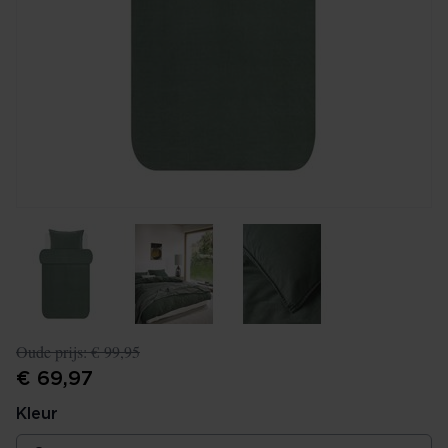
Oude prijs:
€ 99,95
€ 69,97
Kleur