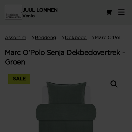
JUUL LOMMEN
Winkelwag
Venlo
Assortiment
Beddengoed
Dekbedovertrekken
Marc O'Polo Senja Dekbedovertrek - Groen
Marc O'Polo Senja Dekbedovertrek -
Groen
SALE