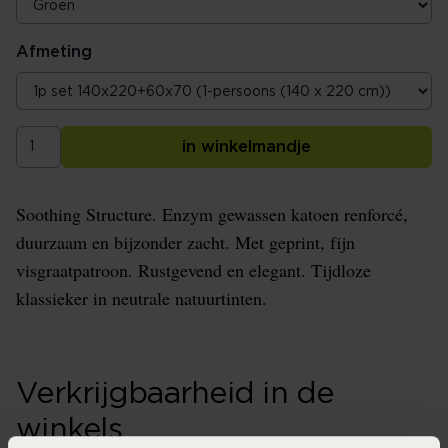
Afmeting
in winkelmandje
Soothing Structure. Enzym gewassen katoen renforcé,
duurzaam en bijzonder zacht. Met geprint, fijn
visgraatpatroon. Rustgevend en elegant. Tijdloze
klassieker in neutrale natuurtinten.
Verkrijgbaarheid in de
winkels