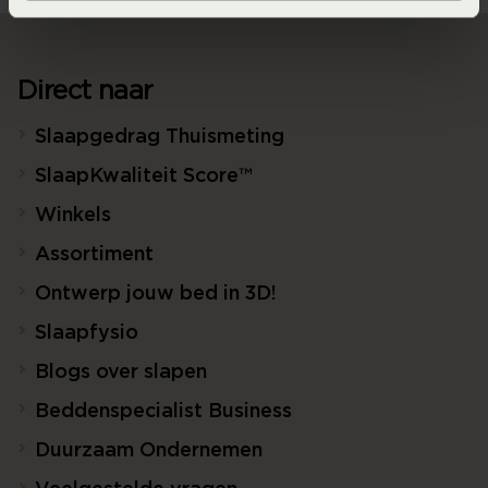
Direct naar
Slaapgedrag Thuismeting
SlaapKwaliteit Score™
Winkels
Assortiment
Ontwerp jouw bed in 3D!
Slaapfysio
Blogs over slapen
Beddenspecialist Business
Duurzaam Ondernemen