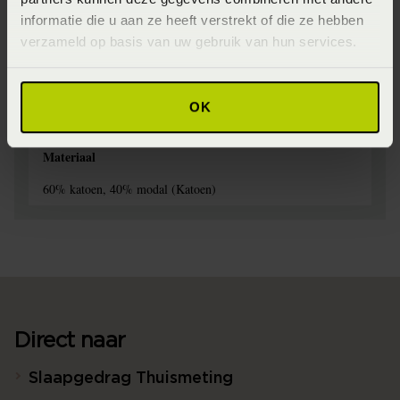
informatie die u aan ze heeft verstrekt of die ze hebben
Seizoen
verzameld op basis van uw gebruik van hun services.
FW2024
Wasinstructie
OK
Maximaal 60 graden (Wassen op maximaal 60 graden)
Materiaal
60% katoen, 40% modal (Katoen)
Direct naar
Slaapgedrag Thuismeting