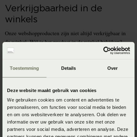
Verkrijgbaarheid in de
winkels
Onze webshopproducten zijn niet altijd verkrijgbaar in
de winkel. Wil je het product in de winkel bekijken?
Informeer dan eerst naar de beschikbaarheid.
Toestemming
Details
Over
Specificaties
Deze website maakt gebruik van cookies
We gebruiken cookies om content en advertenties te
Artikelnummer
personaliseren, om functies voor social media te bieden
8715944862462
en om ons websiteverkeer te analyseren. Ook delen we
informatie over uw gebruik van onze site met onze
Afmeting
partners voor social media, adverteren en analyse. Deze
30x50 (30 x 50 cm)
partners kunnen deze gegevens combineren met andere