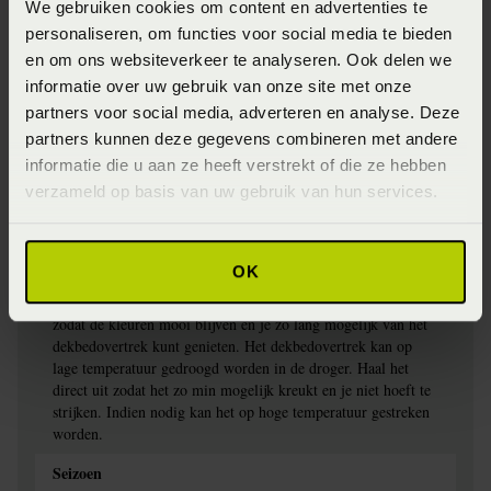
We gebruiken cookies om content en advertenties te
8718471540384
personaliseren, om functies voor social media te bieden
Kleur
en om ons websiteverkeer te analyseren. Ook delen we
informatie over uw gebruik van onze site met onze
multi
partners voor social media, adverteren en analyse. Deze
Materiaal
partners kunnen deze gegevens combineren met andere
informatie die u aan ze heeft verstrekt of die ze hebben
100% katoensatijn (Katoensatijn)
verzameld op basis van uw gebruik van hun services.
Wasinstructie
Het is aan te bevelen om dekbedovertrekken met donkere
OK
kleuren te wassen op maximaal 40°C en dekbedovertrekken
met lichte kleuren op maximaal 60°C. Was binnenstebuiten
zodat de kleuren mooi blijven en je zo lang mogelijk van het
dekbedovertrek kunt genieten. Het dekbedovertrek kan op
lage temperatuur gedroogd worden in de droger. Haal het
direct uit zodat het zo min mogelijk kreukt en je niet hoeft te
strijken. Indien nodig kan het op hoge temperatuur gestreken
worden.
Seizoen