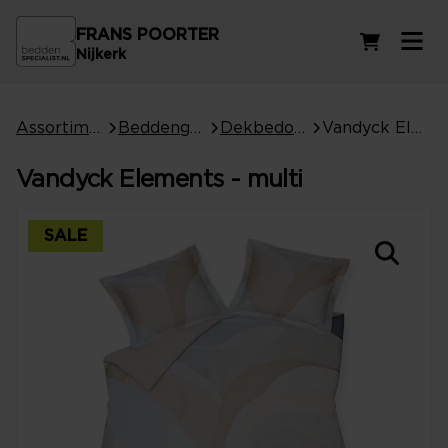
FRANS POORTER
Winkelwag
Nijkerk
Assortiment
Beddengoed
Dekbedovertrekken
Vandyck Elements - multi
Vandyck Elements - multi
SALE