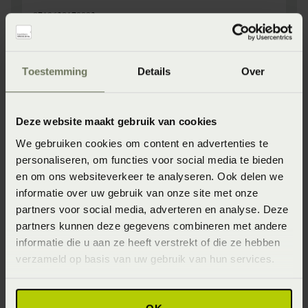
8719638170093
Afmeting
40 x 60 cm
Toestemming
Details
Over
Specifiek materiaal kern
100% Latex
Deze website maakt gebruik van cookies
Specifiek materiaal tijk
We gebruiken cookies om content en advertenties te
personaliseren, om functies voor social media te bieden
Tencel ®
en om ons websiteverkeer te analyseren. Ook delen we
Verkrijgbaarheid
informatie over uw gebruik van onze site met onze
partners voor social media, adverteren en analyse. Deze
Onze webshopproducten zijn niet altijd verkrijgbaar in de
partners kunnen deze gegevens combineren met andere
winkel. Wil je het product in de winkel bekijken? Informeer
dan eerst naar de beschikbaarheid.
informatie die u aan ze heeft verstrekt of die ze hebben
verzameld op basis van uw gebruik van hun services.
Tijk - kwaliteit/naam
Tencel