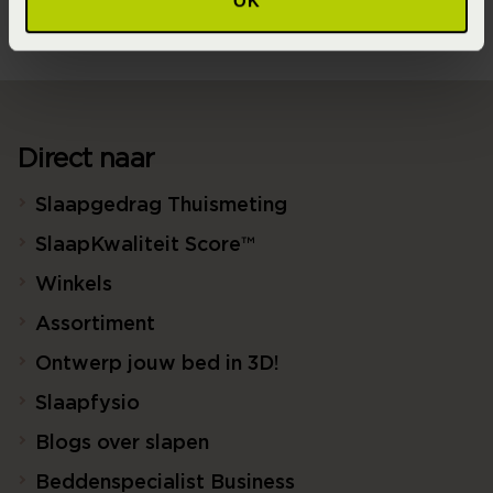
OK
Direct naar
Slaapgedrag Thuismeting
SlaapKwaliteit Score™
Winkels
Assortiment
Ontwerp jouw bed in 3D!
Slaapfysio
Blogs over slapen
Beddenspecialist Business