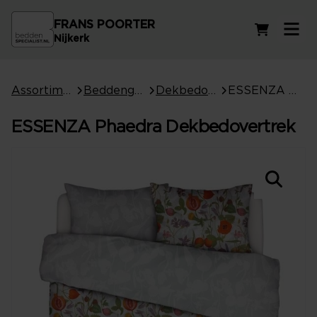
FRANS POORTER
Winkelwag
Nijkerk
Assortiment
Beddengoed
Dekbedovertrekken
ESSENZA Phaedra Dekbedovertrek
ESSENZA Phaedra Dekbedovertrek