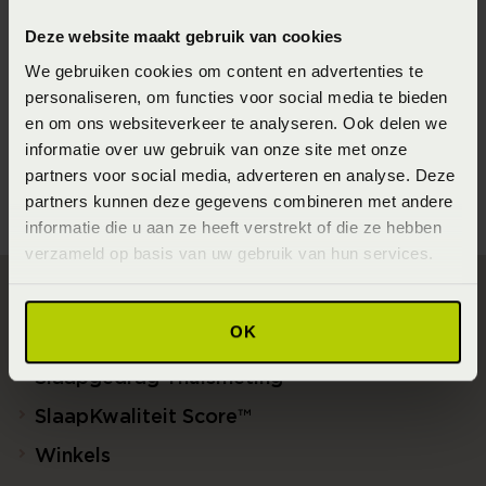
Seizoen
Deze website maakt gebruik van cookies
202310
We gebruiken cookies om content en advertenties te
personaliseren, om functies voor social media te bieden
Materiaal
en om ons websiteverkeer te analyseren. Ook delen we
100% Katoen Satijn (Katoensatijn)
informatie over uw gebruik van onze site met onze
partners voor social media, adverteren en analyse. Deze
partners kunnen deze gegevens combineren met andere
informatie die u aan ze heeft verstrekt of die ze hebben
verzameld op basis van uw gebruik van hun services.
Direct naar
OK
Slaapgedrag Thuismeting
SlaapKwaliteit Score™
Winkels