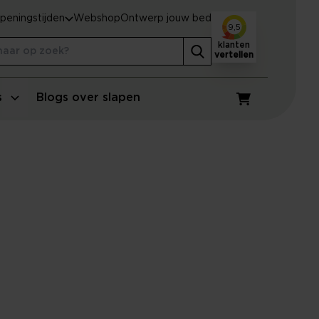
peningstijden
Webshop
Ontwerp jouw bed
9,5
klanten
vertellen
s
Blogs over slapen
Winkelwagen