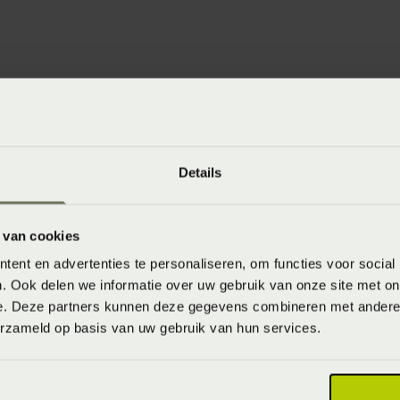
Over Beddenspecia
Details
Dankzij onafhankelijke slaa
onderzoek ontvang je persoo
slaapoplossing op maat. Zo b
 van cookies
comfortabele en gezonde nacht
ent en advertenties te personaliseren, om functies voor social
en meer ontspannen uit je b
. Ook delen we informatie over uw gebruik van onze site met on
e. Deze partners kunnen deze gegevens combineren met andere i
erzameld op basis van uw gebruik van hun services.