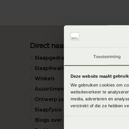
Direct naar
Toestemming
Slaapgedrag Thuismeting
SlaapKwaliteit Score™
Deze website maakt gebruik
Winkels
We gebruiken cookies om cont
Assortiment
websiteverkeer te analyseren
media, adverteren en analys
Ontwerp jouw bed in 3D!
verstrekt of die ze hebben v
Slaapfysio
Blogs over slapen