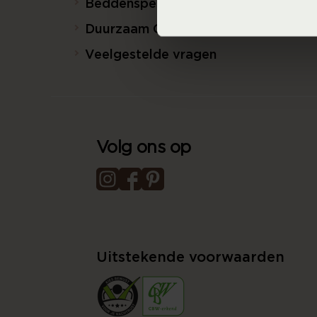
Beddenspecialist Business
Duurzaam Ondernemen
Veelgestelde vragen
Volg ons op
Uitstekende voorwaarden