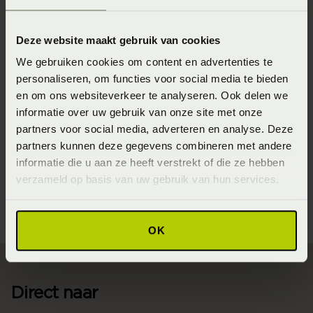
bemiddelingsdeskundige vastgelegde schikking, een en
ander tenzij de deelnemer het bindend advies binnen
Deze website maakt gebruik van cookies
twee maanden na dagtekening daarvan ter toetsing aan
We gebruiken cookies om content en advertenties te
de rechter heeft voorgelegd en voor zover op de
personaliseren, om functies voor social media te bieden
overeenkomst, die ten grondslag ligt aan het bindend
en om ons websiteverkeer te analyseren. Ook delen we
advies of de schikkingsovereenkomst geen beroep op de
informatie over uw gebruik van onze site met onze
partners voor social media, adverteren en analyse. Deze
aanbetalingsgarantie gedaan kan worden.
partners kunnen deze gegevens combineren met andere
Meer hierover is na te lezen in onderstaand document;
informatie die u aan ze heeft verstrekt of die ze hebben
verzameld op basis van uw gebruik van hun services.
Actuele CBW-voorwaarden
OK
Direct naar