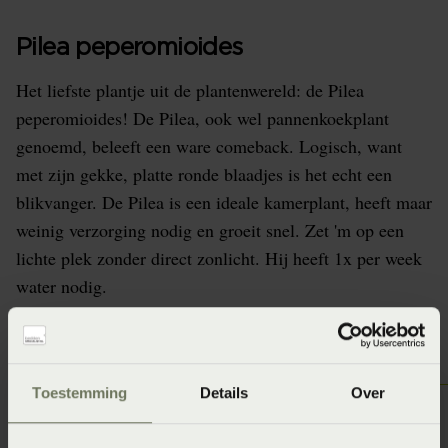
Pilea peperomioides
Het liefste plantje uit de plantenwereld: de Pilea
peperomioides! De Pilea, ook wel pannenkoekplant
genoemd, beleeft een ware comeback. Logisch, want
met zijn gekke, platte ronde blaadjes is het echt een
blikvanger. De Pilea is een ideale kamerplant, heeft maar
weinig verzorging nodig en groeit snel. Zet 'm op een
lichte plek zonder direct zonlicht. Hij heeft 1x per week
water nodig.
Toestemming
Details
Over