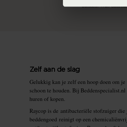
duiken. Was daarna
Zelf aan de slag
Gelukkig kan je zelf een hoop doen om je
schoon te houden. Bij Beddenspecialist.nl
huren of kopen.
Raycop is de antibacteriële stofzuiger die
beddengoed reinigt op een chemicaliënvr