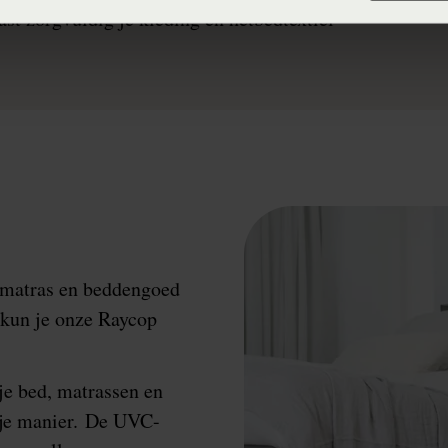
ast zorgvuldig je kleding en hetbedtextiel
 matras en beddengoed
 kun je onze Raycop
 je bed, matrassen en
ije manier. De UVC-