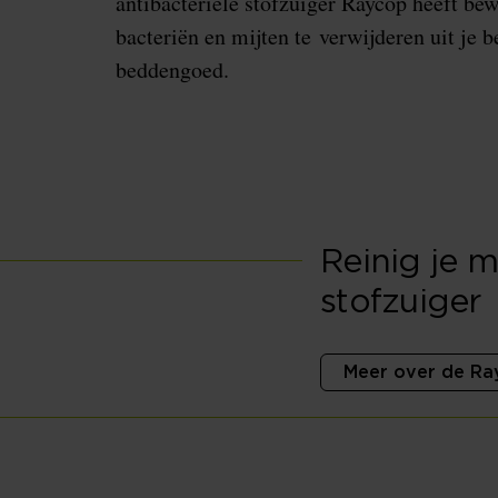
antibacteriële stofzuiger Raycop heeft be
bacteriën en mijten te verwijderen uit je b
beddengoed.
Reinig je 
stofzuiger
Meer over de Ra