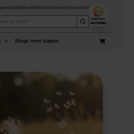
peningstijden
Webshop
Ontwerp jouw bed
9,5
klanten
vertellen
s
Blogs over slapen
Winkelwagen