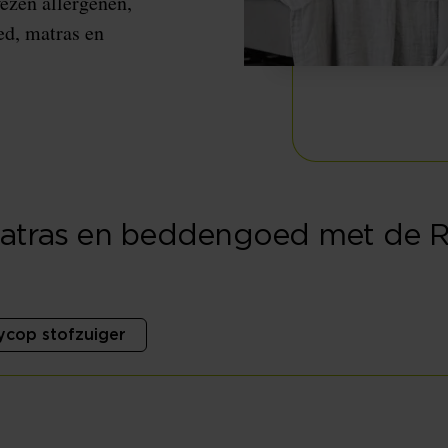
wezen allergenen,
ed, matras en
matras en beddengoed met de 
ycop stofzuiger