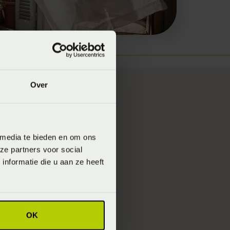
Over
 media te bieden en om ons
rke uitlokker van
ze partners voor social
n plek in huis.
nformatie die u aan ze heeft
, haar, etc.
OK
het bed in te