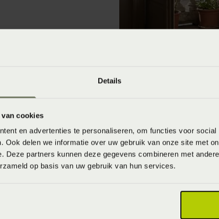
Details
 van cookies
ent en advertenties te personaliseren, om functies voor social
uit de slaapkamer. De vacht die zij verliezen is een ste
. Ook delen we informatie over uw gebruik van onze site met on
 Gelukkig slapen de meeste huisdieren netjes op hun eige
e. Deze partners kunnen deze gegevens combineren met andere i
erzameld op basis van uw gebruik van hun services.
rschillende manieren het huis betreden, zoals in kleding
n is douchen een echte must om met een schone pyjama 