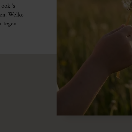
 ook 's
den. Welke
er tegen