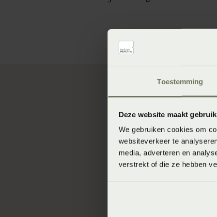
Toestemming
Huisdieren
Deze website maakt gebruik
We gebruiken cookies om cont
Vermijd huisdieren 
websiteverkeer te analyseren
allergie aanvallen.
media, adverteren en analys
verstrekt of die ze hebben v
Hygiëne
Pollen kunnen op ve
Voor het slapengaa