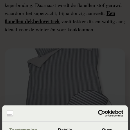
keperbinding. Daarnaast wordt de flanellen stof geruwd
Een
waardoor het superzacht, bijna donzig aanvoelt.
flanellen dekbedovertrek
voelt lekker dik en wollig aan;
ideaal voor de winter én voor koukleumen.
Toestemming
Details
Over