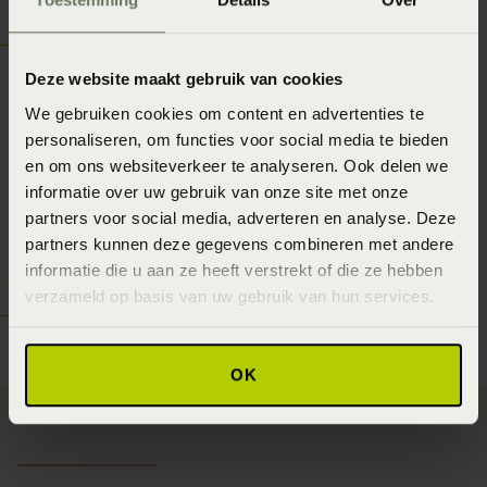
Welkom bij
Beddenspecialist
Deze website maakt gebruik van cookies
We gebruiken cookies om content en advertenties te
Huisman. De ligexpert
personaliseren, om functies voor social media te bieden
van Steenwijk en
en om ons websiteverkeer te analyseren. Ook delen we
informatie over uw gebruik van onze site met onze
omstreken!
partners voor social media, adverteren en analyse. Deze
partners kunnen deze gegevens combineren met andere
informatie die u aan ze heeft verstrekt of die ze hebben
Afspraak maken
verzameld op basis van uw gebruik van hun services.
OK