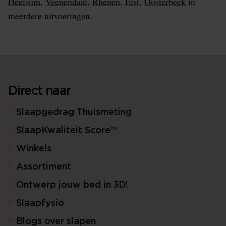
Heelsum
,
Veenendaal
,
Rhenen
,
Elst
,
Oosterbeek
in
meerdere uitvoeringen.
Direct naar
Slaapgedrag Thuismeting
SlaapKwaliteit Score™
Winkels
Assortiment
Ontwerp jouw bed in 3D!
Slaapfysio
Blogs over slapen