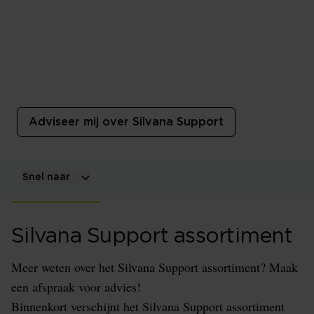
Silvana Support
Silvana Support staat voor innovatieve en
ondersteunende hoofdkussens. De kussens sluiten
goed aan bij jouw lichaamsvorm en individuele
wensen.
Adviseer mij over Silvana Support
Snel naar
Silvana Support assortiment
Meer weten over het Silvana Support assortiment? Maak
een afspraak voor advies!
Binnenkort verschijnt het Silvana Support assortiment