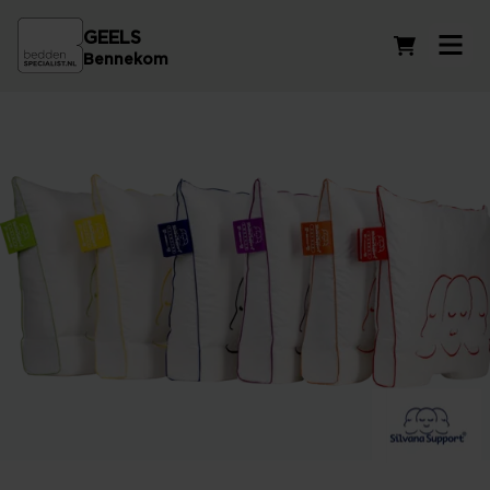
GEELS
Winkelwag
Bennekom