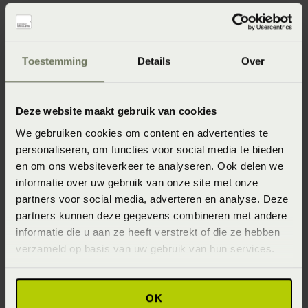
Materialen
Toestemming
Details
Over
Silvana producten worden enkel samengesteld uit
hoogwaardige materialen. Voor de kussens worden
Deze website maakt gebruik van cookies
synthetische merkvezels gebruikt waardoor Silvana
We gebruiken cookies om content en advertenties te
kussens een sterk verbeterde isolatie en vochtregulatie
personaliseren, om functies voor social media te bieden
kennen ten opzichte van reguliere kussens. Alle Silvana
en om ons websiteverkeer te analyseren. Ook delen we
informatie over uw gebruik van onze site met onze
producten worden in Nederland geproduceerd. Hier
partners voor social media, adverteren en analyse. Deze
komen alleen vakmensen aan te pas met jarenlange
partners kunnen deze gegevens combineren met andere
ervaring én gevoel voor kwaliteit. Silvana maakt hierbij
informatie die u aan ze heeft verstrekt of die ze hebben
gebruik van de laatste productietechnieken en meest
verzameld op basis van uw gebruik van hun services.
hoogwaardige materialen. Alleen op deze manier is
waarborging van de kwaliteit van de Silvana producten
OK
gegarandeerd. Hiernaast voldoet het hele productieproces