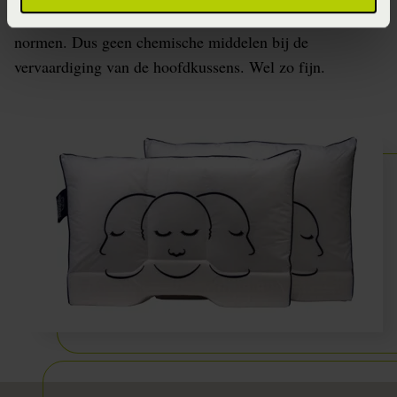
van de Silvana producten aan de strengste Europese
normen. Dus geen chemische middelen bij de
vervaardiging van de hoofdkussens. Wel zo fijn.