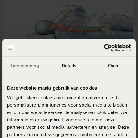
Toestemming
Details
Over
Deze website maakt gebruik van cookies
Slapen op de buik
We gebruiken cookies om content en advertenties te
In de buikligging is het gebruikelijk dat de slaper zijn
personaliseren, om functies voor social media te bieden
en om ons websiteverkeer te analyseren. Ook delen we
handen onder het kussen schuift. Hierdoor komt de
informatie over uw gebruik van onze site met onze
schouder in een positie te liggen waarbij de bloedvaten
partners voor social media, adverteren en analyse. Deze
en zenuwen bekneld raken. Daarmee kan slaaphouding
partners kunnen deze gegevens combineren met andere