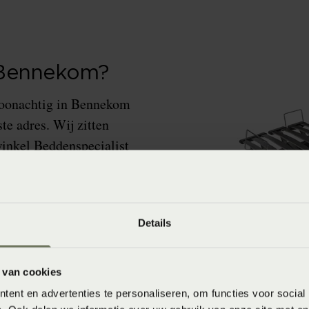
 Bennekom?
woonachtig in Bennekom
te adres. Wij zitten
inkel Beddenspecialist
n lattenbodems van
Details
 van cookies
ent en advertenties te personaliseren, om functies voor social