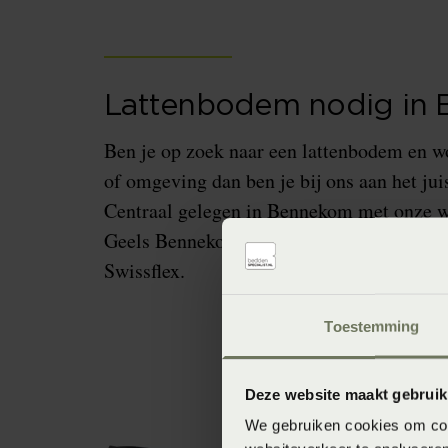
Lattenbodem nodig in
Ben je op zoek naar een lattenbodem en 
of omgeving dan ben je bij ons aan het juis
Centraal gelegen in Bennekom met onze w
Geels Bennekom en bieden de beste desig
Swissflex.
Toestemming
Deze website maakt gebruik
We gebruiken cookies om cont