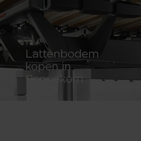
Lattenbodem
kopen in
Bennekom