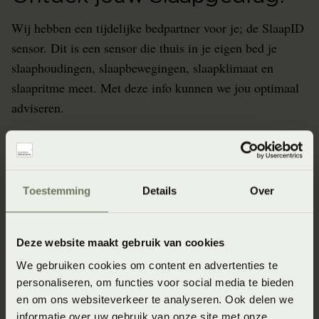
Wij hebben een tijdelijke bedpartner voor je; de SlaapID
sensor. Dit is een sensor die thuis in je eigen bed je
slaaphoudingen, slaapbewegingen, slaapklimaat en
slaapritme meet. Met deze info kunnen we jou optimaal
adviseren.
92%
5
39%
Van de gebruikers
Nieuwe inzichten
Slaapt in een
Toestemming
Details
Over
kreeg nieuw inzicht
waardoor je slaap
verkeerde
in hun slaapgedrag
verstoord kan raken
lighouding waardoor
pijnklachten kunnen
ontstaan
Deze website maakt gebruik van cookies
Vraag Slaapgedrag Thuismeting aan
We gebruiken cookies om content en advertenties te
personaliseren, om functies voor social media te bieden
en om ons websiteverkeer te analyseren. Ook delen we
informatie over uw gebruik van onze site met onze