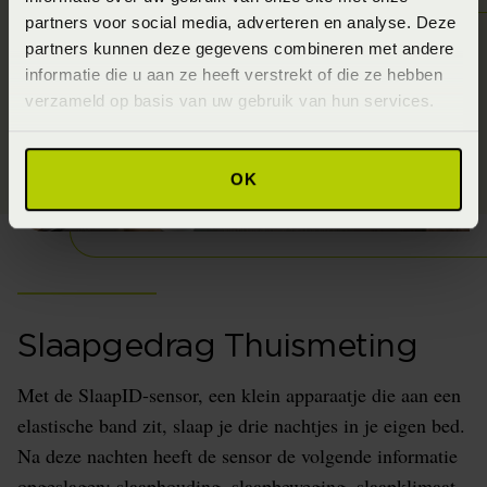
partners voor social media, adverteren en analyse. Deze
partners kunnen deze gegevens combineren met andere
informatie die u aan ze heeft verstrekt of die ze hebben
verzameld op basis van uw gebruik van hun services.
OK
Slaapgedrag Thuismeting
Met de SlaapID-sensor, een klein apparaatje die aan een
elastische band zit, slaap je drie nachtjes in je eigen bed.
Na deze nachten heeft de sensor de volgende informatie
opgeslagen: slaaphouding, slaapbeweging, slaapklimaat