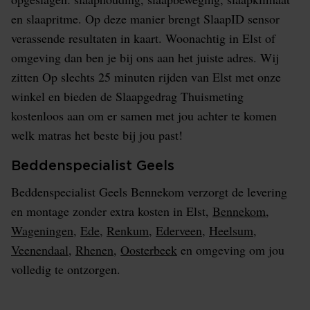
en slaapritme. Op deze manier brengt SlaapID sensor
verassende resultaten in kaart. Woonachtig in Elst of
omgeving dan ben je bij ons aan het juiste adres. Wij
zitten Op slechts 25 minuten rijden van Elst met onze
winkel en bieden de Slaapgedrag Thuismeting
kostenloos aan om er samen met jou achter te komen
welk matras het beste bij jou past!
Beddenspecialist Geels
Beddenspecialist Geels Bennekom verzorgt de levering
en montage zonder extra kosten in Elst,
Bennekom
,
Wageningen
,
Ede
,
Renkum
,
Ederveen
,
Heelsum
,
Veenendaal
,
Rhenen
,
Oosterbeek
en omgeving om jou
volledig te ontzorgen.