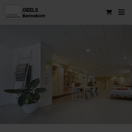
GEELS
Winkelwag
Bennekom
Beddenwinkel in Elst