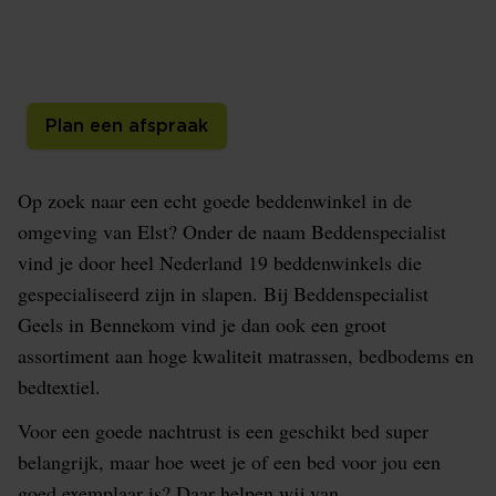
Beddenspecialist Geels is de specialist op het gebied
van bedden in de omgeving van Elst, kom naar de
winkel en we helpen je graag!
Plan een afspraak
Op zoek naar een echt goede beddenwinkel in de
omgeving van Elst? Onder de naam Beddenspecialist
vind je door heel Nederland 19 beddenwinkels die
gespecialiseerd zijn in slapen. Bij Beddenspecialist
Geels in Bennekom vind je dan ook een groot
assortiment aan hoge kwaliteit matrassen, bedbodems en
bedtextiel.
Voor een goede nachtrust is een geschikt bed super
belangrijk, maar hoe weet je of een bed voor jou een
goed exemplaar is? Daar helpen wij van