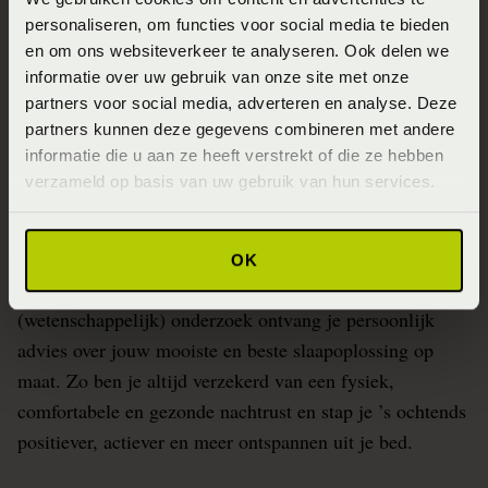
Slaapfysio
personaliseren, om functies voor social media te bieden
en om ons websiteverkeer te analyseren. Ook delen we
Blogs over slapen
informatie over uw gebruik van onze site met onze
Beddenspecialist Business
partners voor social media, adverteren en analyse. Deze
partners kunnen deze gegevens combineren met andere
Duurzaam Ondernemen
informatie die u aan ze heeft verstrekt of die ze hebben
Veelgestelde vragen
verzameld op basis van uw gebruik van hun services.
Over Beddenspecialist.nl
OK
Dankzij onafhankelijke slaapmetingen en continu
(wetenschappelijk) onderzoek ontvang je persoonlijk
advies over jouw mooiste en beste slaapoplossing op
maat. Zo ben je altijd verzekerd van een fysiek,
comfortabele en gezonde nachtrust en stap je ’s ochtends
positiever, actiever en meer ontspannen uit je bed.