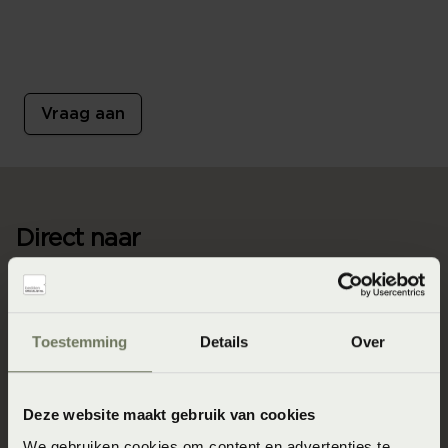
Een brochure vol met informatie over de producten van
SLP. Heb jij hem al opgehaald in de winkel? Digitaal
via e-mail ontvangen kan natuurlijk ook!
Vraag aan
Direct naar
Slaapgedrag Thuismeting
SlaapKwaliteit Score™
Toestemming
Details
Over
Winkels
Assortiment
Deze website maakt gebruik van cookies
Ontwerp jouw bed in 3D!
We gebruiken cookies om content en advertenties te