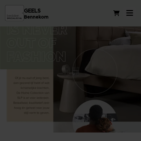
GEELS
Winkelwag
Bennekom
SLP brochure