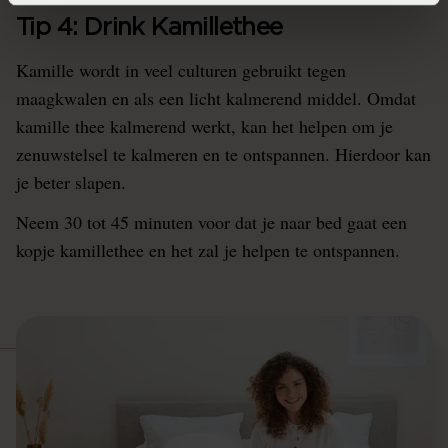
Tip 4: Drink Kamillethee
Kamille wordt in veel culturen gebruikt tegen
maagkwalen en als een licht kalmerend middel. Omdat
kamille thee kalmerend werkt, kan het helpen om je
zenuwstelsel te kalmeren en te ontspannen. Hierdoor kan
je beter slapen.
Neem 30 tot 45 minuten voor dat je naar bed gaat een
kopje kamillethee en het zal je helpen te ontspannen.