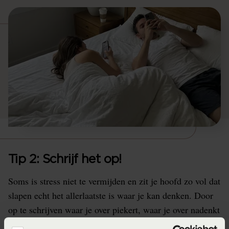
Tip 2: Schrijf het op!
Soms is stress niet te vermijden en zit je hoofd zo vol dat
slapen echt het allerlaatste is waar je kan denken. Door
op te schrijven waar je over piekert, waar je over nadenkt
of wat je nog moet doen, zet je het uit je hoofd en hoef