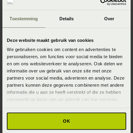
je er in je bed niet meer over te piekeren.
Toestemming
Details
Over
Tip 3: Sport niet laat op de avond
Sporten is een aangetoonde stressverlichter en sporten
Deze website maakt gebruik van cookies
kan de kwaliteit van je slaap verbeteren. Maar niet als je
intensieve oefeningen doet vlak voordat je gaat slapen.
We gebruiken cookies om content en advertenties te
personaliseren, om functies voor social media te bieden
Probeer overdag of aan het begin van je avond te sporten.
en om ons websiteverkeer te analyseren. Ook delen we
Ga minstens drie uur voor je naar bed gaat niet meer
informatie over uw gebruik van onze site met onze
trainen.
partners voor social media, adverteren en analyse. Deze
partners kunnen deze gegevens combineren met andere
informatie die u aan ze heeft verstrekt of die ze hebben
verzameld op basis van uw gebruik van hun services.
OK