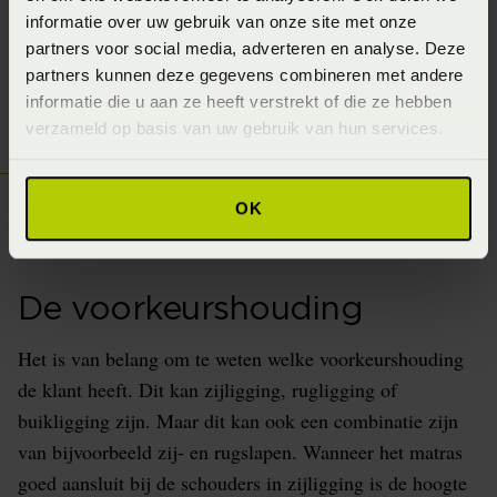
Eerst even thuis
informatie over uw gebruik van onze site met onze
partners voor social media, adverteren en analyse. Deze
uitproberen.
partners kunnen deze gegevens combineren met andere
informatie die u aan ze heeft verstrekt of die ze hebben
verzameld op basis van uw gebruik van hun services.
Kom langs in de winkel
OK
De voorkeurshouding
Het is van belang om te weten welke voorkeurshouding
de klant heeft. Dit kan zijligging, rugligging of
buikligging zijn. Maar dit kan ook een combinatie zijn
van bijvoorbeeld zij- en rugslapen. Wanneer het matras
goed aansluit bij de schouders in zijligging is de hoogte