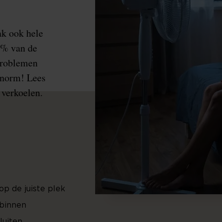
ak ook hele
5% van de
problemen
enorm! Lees
 verkoelen.
 op de juiste plek
 binnen
luiten