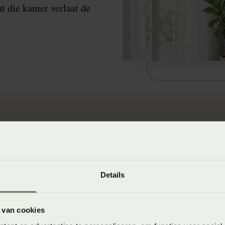
t die kamer verlaat de
verdag sluiten
uren overdag zoveel mogelijk gesloten om de warme luc
Details
temperatuur in de avond af neemt, en koeler is dan de
n de ramen open zodat de ”koelere” lucht naar binnen 
 van cookies
oop in de vriezer!