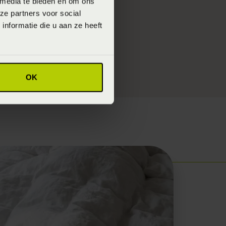
 media te bieden en om ons
ze partners voor social
er te leggen! (doe
nformatie die u aan ze heeft
je overigens ook
OK