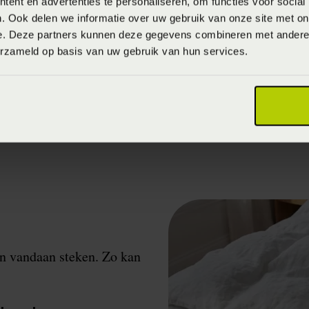
ent en advertenties te personaliseren, om functies voor social
. Ook delen we informatie over uw gebruik van onze site met on
 kiezen om je kussensloop gedurende de dag in de vriez
e. Deze partners kunnen deze gegevens combineren met andere i
iale zak bestemd voor de vriezer). Ditzelfde trucje kan 
erzameld op basis van uw gebruik van hun services.
en vandaan steken. Zo kan