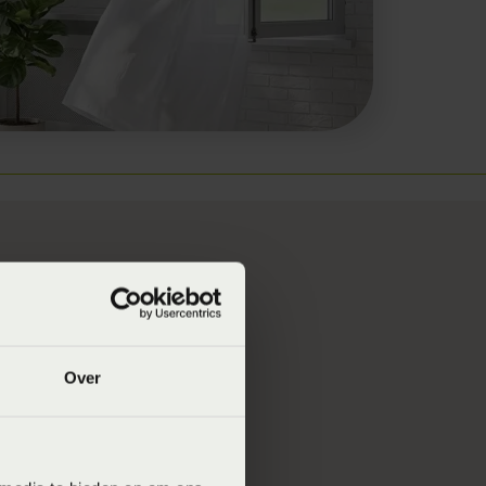
ht buiten te
Over
 binnen
kan stromen.