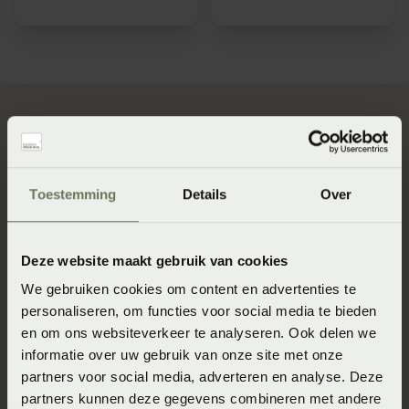
Hoe weet je of je nu al goed
Toestemming
Details
Over
ligt?
Deze website maakt gebruik van cookies
Als je wilt weten of je momenteel wel goed ligt maak
We gebruiken cookies om content en advertenties te
dan gebruik van onze SlaapSelfie service. Maak een foto
personaliseren, om functies voor social media te bieden
van jouw lighouding en krijg advies van onze
en om ons websiteverkeer te analyseren. Ook delen we
SlaapFysiotherapeut Hidde Hulshof over jouw
informatie over uw gebruik van onze site met onze
lighouding en tips hoe je deze zou kunnen verbeteren.
partners voor social media, adverteren en analyse. Deze
Lees hier meer over de SlaapSelfie.
partners kunnen deze gegevens combineren met andere