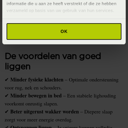
informatie die u aan ze heeft verstrekt of die ze hebben
verzameld op basis van uw gebruik van hun services.
OK
De voordelen van goed
liggen
Minder fysieke klachten
✔
– Optimale ondersteuning
voor rug, nek en schouders.
Minder bewegen in bed
✔
– Een stabiele lighouding
voorkomt onrustig slapen.
Beter uitgerust wakker worden
✔
– Diepere slaap
zorgt voor meer energie overdag.
Ontspannen liggen
✔
– Je spieren kunnen volledig