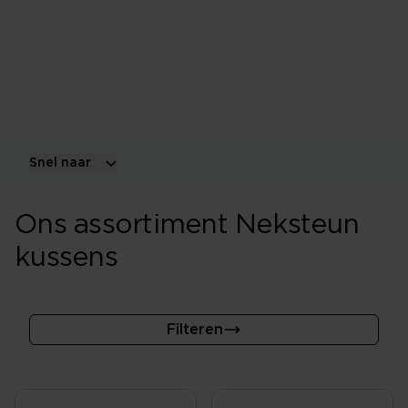
Dit kussen heeft, zoals de naam zegt, een harder
gedeelte wat onder de nek geplaatst kan worden.
Sommige mensen willen niet meer anders, anderen
zoeken liever een ander soort kussen uit.
Snel naar
Ons assortiment Neksteun
kussens
Filteren