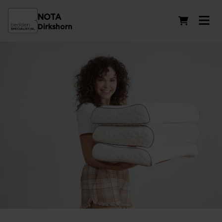
NOTA
Winkelwag
Dirkshorn
Neksteun kussens