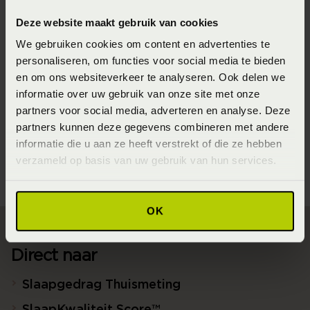
jouw nek en hoofd tijdens het slapen comfortabel te
Deze website maakt gebruik van cookies
ondersteunen. Ze zijn verkrijgbaar in verschillende
We gebruiken cookies om content en advertenties te
materialen en formaten, waaronder schuim, latex, losse
personaliseren, om functies voor social media te bieden
synthetische vulling met een vast deel etcetera. Dankzij
en om ons websiteverkeer te analyseren. Ook delen we
hun specifieke vorm en stevigheid kunnen ze pijn in de
informatie over uw gebruik van onze site met onze
partners voor social media, adverteren en analyse. Deze
nek en rug verminderen en je helpen bij het vinden van
partners kunnen deze gegevens combineren met andere
een comfortabele houding. Een neksteun kussen kan je
informatie die u aan ze heeft verstrekt of die ze hebben
helpen jouw houding en comfort te verbeteren.
verzameld op basis van uw gebruik van hun services.
OK
Direct naar
Slaapgedrag Thuismeting