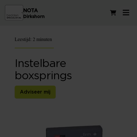
NOTA
Winkelwag
Dirkshorn
Leestijd:
2 minuten
Instelbare
boxsprings
Adviseer mij