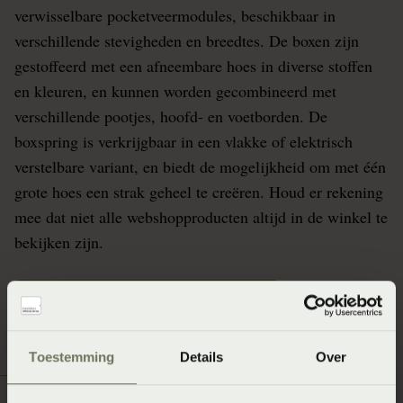
verwisselbare pocketveermodules, beschikbaar in
verschillende stevigheden en breedtes. De boxen zijn
gestoffeerd met een afneembare hoes in diverse stoffen
en kleuren, en kunnen worden gecombineerd met
verschillende pootjes, hoofd- en voetborden. De
boxspring is verkrijgbaar in een vlakke of elektrisch
verstelbare variant, en biedt de mogelijkheid om met één
grote hoes een strak geheel te creëren. Houd er rekening
mee dat niet alle webshopproducten altijd in de winkel te
bekijken zijn.
Stel je matras samen in de winkel
Toestemming
Details
Over