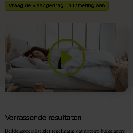
Vraag de Slaapgedrag Thuismeting aan
Verrassende resultaten
Beddenspecialist ziet regelmatig dat notoire buikslapers