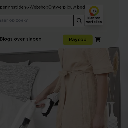
peningstijden
Webshop
Ontwerp jouw bed
10,0
klanten
vertellen
Blogs over slapen
Raycop
Winkelwagen