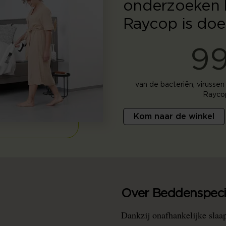
onderzoeken l
Raycop is doel
9
van de bacteriën, virussen
Raycop
Kom naar de winkel
Over Beddenspecia
Dankzij onafhankelijke slaa