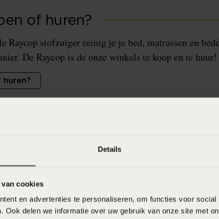
en of huren?
le Raycop stofzuiger reinig je je bed, matrassen en be
nier. De Raycop is de onze winkels te koop en te huur!
 huren?
Details
 van cookies
jn een van de meest voorkomende oorzaken van allergie
ent en advertenties te personaliseren, om functies voor social
ngestie, niezen, jeukende ogen en huiduitslag kunnen v
. Ook delen we informatie over uw gebruik van onze site met on