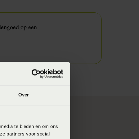
ddengoed op een
Over
ën en astma.
 media te bieden en om ons
an invloed zijn op
ze partners voor social