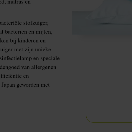
ed, matras en
bacteriële stofzuiger,
t bacteriën en mijten,
aken bij kinderen en
uiger met zijn unieke
infectielamp en speciale
ddengoed van allergenen
fficiëntie en
in Japan geworden met