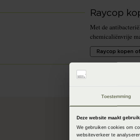
Raycop kop
Met de antibacterië
chemicaliënvrije ma
Raycop kopen of
Toestemming
Deze website maakt gebruik
''Huisstofmijten zi
We gebruiken cookies om cont
Symptomen zoals co
websiteverkeer te analyseren