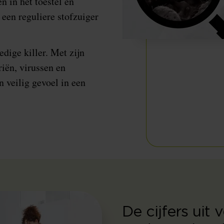
 in het toestel en
j een reguliere stofzuiger
dige killer. Met zijn
riën, virussen en
n veilig gevoel in een
De cijfers uit 