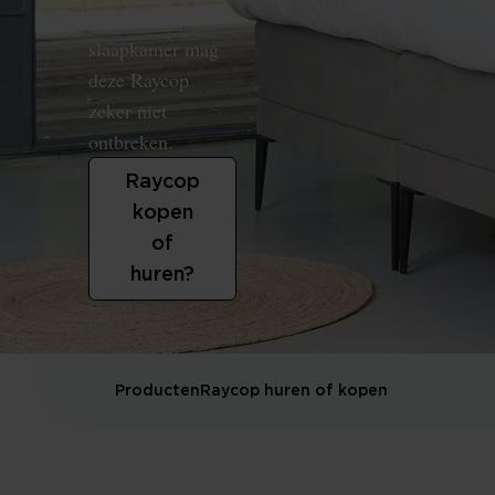
hygiëne in de
slaapkamer mag
deze Raycop
zeker niet
ontbreken.
Raycop
kopen
of
huren?
Producten
Raycop huren of kopen