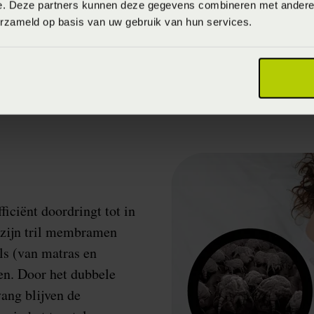
 slaap bij kinderen en volwassenen. De Raycop biedt een
e. Deze partners kunnen deze gegevens combineren met andere i
''
erzameld op basis van uw gebruik van hun services.
ficiënt doordringt tot in
 zijn tril membramen
ls (van matras en
en. Door het dubbele
vang blijven de