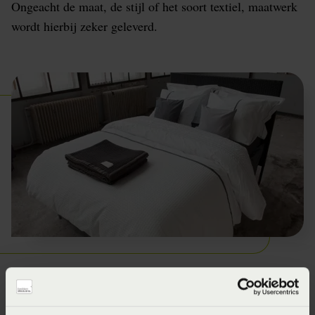
Ongeacht de maat, de stijl of het soort textiel, maatwerk
wordt hierbij zeker geleverd.
Brede collectie