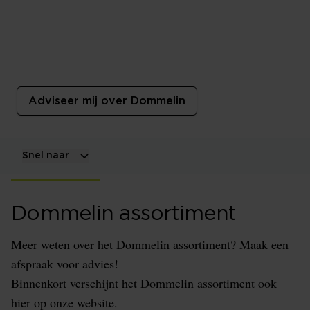
Dommelin
Dommelin staat bekend om het hoogwaardige
beddengoed. Waaronder hoeslakens, moltons en
overtrekken.
Adviseer mij over Dommelin
Snel naar
Dommelin assortiment
Meer weten over het Dommelin assortiment? Maak een
afspraak voor advies!
Binnenkort verschijnt het Dommelin assortiment ook
hier op onze website.