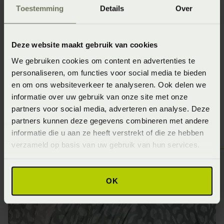
Toestemming
Details
Over
De collectie van Dommelin is heel breed. Ze hebben
verschillende soorten beddengoed in hun assortiment.
Zoals moltons, hoeslakens, dekbedovertrekken, spreien
Deze website maakt gebruik van cookies
en diversen andere artikelen. Uniek aan de collectie is de
We gebruiken cookies om content en advertenties te
verscheidenheid aan kwaliteit binnen de producten. Zo
personaliseren, om functies voor social media te bieden
kan je kiezen voor een dunner of dikker materiaal in de
en om ons websiteverkeer te analyseren. Ook delen we
informatie over uw gebruik van onze site met onze
maat die jij wenst.
partners voor social media, adverteren en analyse. Deze
partners kunnen deze gegevens combineren met andere
informatie die u aan ze heeft verstrekt of die ze hebben
verzameld op basis van uw gebruik van hun services.
OK