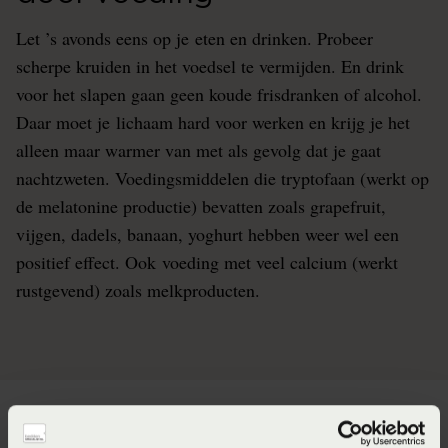
Let ’s avonds eens op je eten en drinken. Probeer
scherpe kruiden in het voedsel te vermijden. En drink
voor het slapen gaan geen koude frisdranken of alcohol.
Daar moet je lichaam hard voor werken en krijg je het
alleen maar warmer van met als gevolg dat je gaat
nachtzweten. Voedingsmiddelen die tryptofaan (werkt op
de melatonine productie) bevatten zoals grapefruit,
vijgen, dadels, banaan, yoghurt hebben weer wel een
positief effect. Ook voeding met veel calcium (werkt
rustgevend) zoals melkproducten.