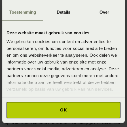
Toestemming
Details
Over
Tip 4 – Verander van dekbed
of kussen
Deze website maakt gebruik van cookies
Je kunt flink nachtzweten of transpireren wanneer je
We gebruiken cookies om content en advertenties te
onder te veel dekens slaapt. Dit wordt meestal niet
personaliseren, om functies voor social media te bieden
bestempeld als nachtzweten. Je kan vrij gemakkelijk van
en om ons websiteverkeer te analyseren. Ook delen we
het nachtzweten af komen door onder het juiste
informatie over uw gebruik van onze site met onze
beddengoed te slapen.
partners voor social media, adverteren en analyse. Deze
partners kunnen deze gegevens combineren met andere
informatie die u aan ze heeft verstrekt of die ze hebben
Het beste dekbed en hoofdkussen
verzameld op basis van uw gebruik van hun services.
bij nachtzweten
Kies ’s zomers voor een luchtig dekbed, een
OK
speciaal zomerdekbed is hiervoor een gepaste optie. En
op wat voor een soort hoofdkussen slaap je? Is deze van