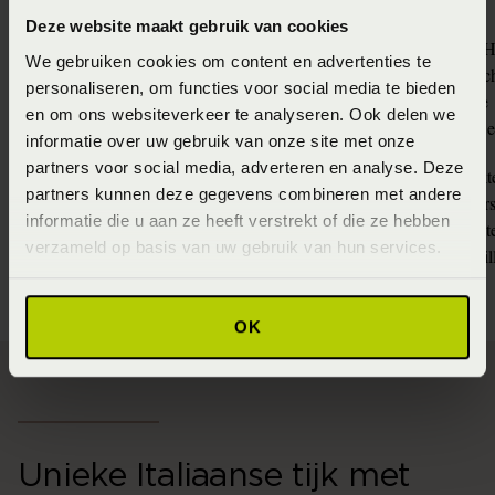
Deze website maakt gebruik van cookies
- 100% natuurlijke H
We gebruiken cookies om content en advertenties te
- Maximale veerkrac
Natuurlatex uitvoering
personaliseren, om functies voor social media te bieden
- Optimale ventilatie
en om ons websiteverkeer te analyseren. Ook delen we
- Drukverlagend en 
informatie over uw gebruik van onze site met onze
partners voor social media, adverteren en analyse. Deze
- Individueel verpakt
partners kunnen deze gegevens combineren met andere
- Dynamische onders
Pocketvering uitvoering
informatie die u aan ze heeft verstrekt of die ze hebben
- Uitstekende stabilite
verzameld op basis van uw gebruik van hun services.
- Ideaal voor versch
OK
Unieke Italiaanse tijk met