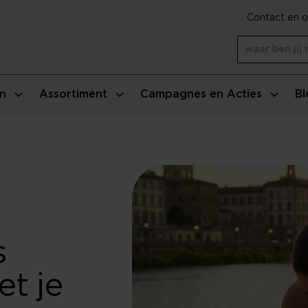
Contact en o
n
Assortiment
Campagnes en Acties
Bl
s
t je