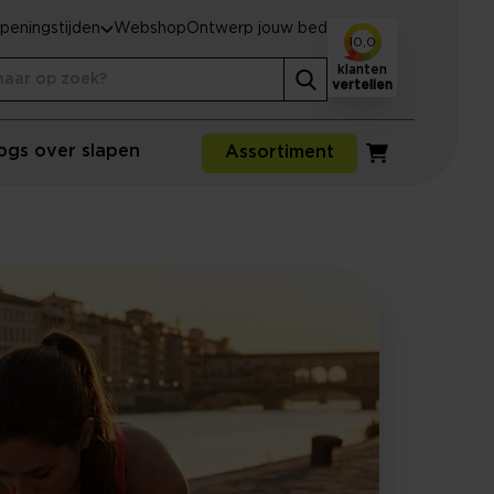
peningstijden
Webshop
Ontwerp jouw bed
10,0
klanten
vertellen
ogs over slapen
Assortiment
Winkelwagen