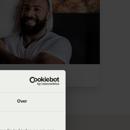
Roy Meijer
Over