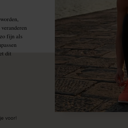
eworden,
s veranderen
o fijn als
anpassen
t dit
je voor!