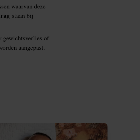
ssen waarvan deze
drag
staan bij
r gewichtsverlies of
worden aangepast.