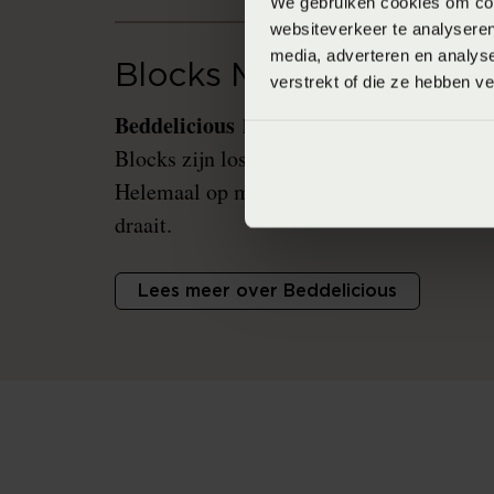
We gebruiken cookies om cont
websiteverkeer te analyseren
media, adverteren en analys
Blocks Matrassen
verstrekt of die ze hebben v
Beddelicious
Block
heeft het innovatieve
Blocks zijn losse matrasblokken met ieder
Helemaal op maat en individueel instelbaa
draait.
Lees meer over Beddelicious