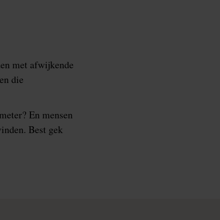
den met afwijkende
en die
0 meter? En mensen
vinden. Best gek