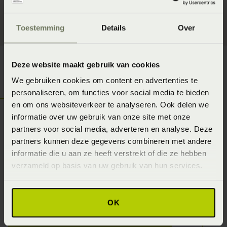
matrassen bestaat bijna niet.
Toestemming
Details
Over
Deze website maakt gebruik van cookies
We gebruiken cookies om content en advertenties te
personaliseren, om functies voor social media te bieden
Ontdek jouw
en om ons websiteverkeer te analyseren. Ook delen we
Slaapgedrag!
informatie over uw gebruik van onze site met onze
partners voor social media, adverteren en analyse. Deze
In combinatie met de Slaapgedrag thuismeting
partners kunnen deze gegevens combineren met andere
van Beddenspecialist Beddenspecialist Nota
informatie die u aan ze heeft verstrekt of die ze hebben
verzameld op basis van uw gebruik van hun services.
zorgt een voor de optimale slaapconditie.
Daarnaast worden de matrassen niet in
massaproductie gemaakt.
OK
Vraag Slaapgedrag Thuismeting aan