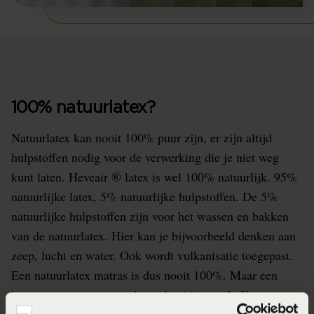
100% natuurlatex?
Natuurlatex kan nooit 100% puur zijn, er zijn altijd
hulpstoffen nodig voor de verwerking die je niet weg
kunt laten. Heveair ® latex is wel 100% natuurlijk. 95%
natuurlijke latex, 5% natuurlijke hulpstoffen. De 5%
natuurlijke hulpstoffen zijn voor het wassen en bakken
van de natuurlatex. Hier kan je bijvoorbeeld denken aan
zeep, lucht en water. Ook wordt vulkanisatie toegepast.
Een natuurlatex matras is dus nooit 100%. Maar een
hoger percentage natuurlatex dan bij onze LeDorm