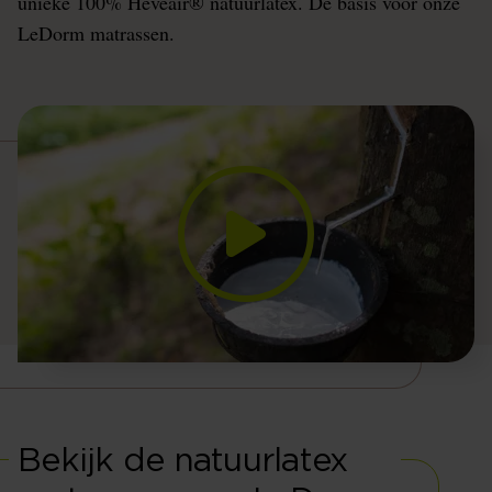
unieke 100% Heveair® natuurlatex. De basis voor onze
LeDorm matrassen.
Bekijk de natuurlatex