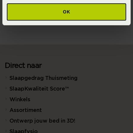
Seizoen
OK
Never Out of Stock (Vaste collectie)
Direct naar
Slaapgedrag Thuismeting
SlaapKwaliteit Score™
Winkels
Assortiment
Ontwerp jouw bed in 3D!
Slaapfysio