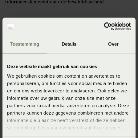
Informeer dan eerst naar de beschikbaarheid.
Specificaties
Toestemming
Details
Over
Artikelnummer
8718471511940
Deze website maakt gebruik van cookies
Materiaal
We gebruiken cookies om content en advertenties te
personaliseren, om functies voor social media te bieden
100% katoen (Katoen)
en om ons websiteverkeer te analyseren. Ook delen we
Wasinstructie
informatie over uw gebruik van onze site met onze
partners voor social media, adverteren en analyse. Deze
Wasvoorschrift: wassen op 60°C
partners kunnen deze gegevens combineren met andere
Afmeting
informatie die u aan ze heeft verstrekt of die ze hebben
verzameld op basis van uw gebruik van hun services.
set handdoek + theedoek 60x60 (60 x 60 cm)