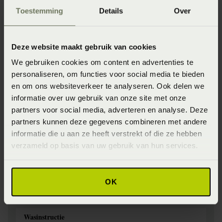
winkels
Toestemming
Details
Over
Onze webshopproducten zijn niet altijd verkrijgbaar in
de winkel. Wil je het product in de winkel bekijken?
Deze website maakt gebruik van cookies
Informeer dan eerst naar de beschikbaarheid.
We gebruiken cookies om content en advertenties te
personaliseren, om functies voor social media te bieden
en om ons websiteverkeer te analyseren. Ook delen we
informatie over uw gebruik van onze site met onze
partners voor social media, adverteren en analyse. Deze
Specificaties
partners kunnen deze gegevens combineren met andere
informatie die u aan ze heeft verstrekt of die ze hebben
Artikelnummer
verzameld op basis van uw gebruik van hun services.
8718471534314
Materiaal
OK
100% katoensatijn (Katoensatijn)
Wasinstructie