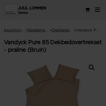
JUUL LOMMEN
Winkelwag
Venlo
Assortiment
Beddengoed
Dekbedovertrekken
Vandyck Pure 85 Dekbedovertrekset - praline (Bruin)
Vandyck Pure 85 Dekbedovertrekset
- praline (Bruin)