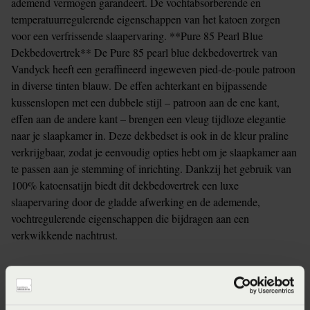
ademend vermogen garandeert. De vochtabsorberende en
temperatuurregulerende eigenschappen van het katoen zorgen
voor een verfrissende slaapervaring. **Pure 85 Pearl Blue
Dekbedovertrek** De Pure 85 pearl blue dekbedovertrek van
Vandyck heeft een geraffineerd ingeweven pied-de-poule patroon
in diverse tinten blauw. De effen achterkant en bijpassende
kussenslopen met een dubbele stijl – patroon aan de ene kant,
effen aan de andere kant – brengen een vleug tijdloze elegantie
naar je slaapkamer in. Deze dekbedset is ook in de kleur praline
verkrijgbaar, zodat je eenvoudig opties hebt om je slaapkamer aan
te passen aan je stemming of inrichting. Dankzij het gebruik van
100% katoensatijn biedt dit dekbedovertrek een luxe
slaapervaring door de gladde afwerking en de ademende,
vochtregulerende eigenschappen die bijdragen aan een
verkwikkende nachtrust.
Verkrijgbaarheid in de