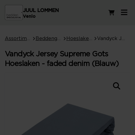
JUUL LOMMEN
Winkelwag
Venlo
Assortiment
Beddengoed
Hoeslakens
Vandyck Jersey Supreme Gots Hoeslaken - faded denim (Blauw)
Vandyck Jersey Supreme Gots
Hoeslaken - faded denim (Blauw)