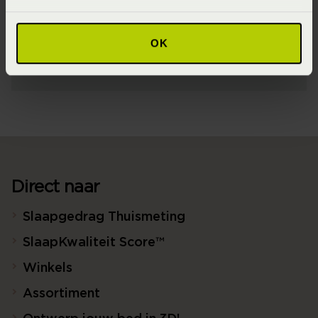
95% biologisch katoen 5% Lycra ® (GOTS Katoen)
Seizoen
OK
Never Out of Stock (Vaste collectie)
Direct naar
Slaapgedrag Thuismeting
SlaapKwaliteit Score™
Winkels
Assortiment