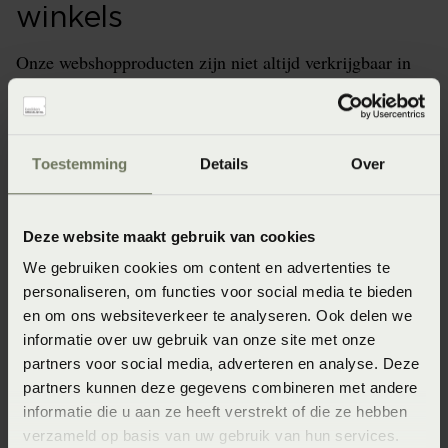
winkels
Onze webshopproducten zijn niet altijd verkrijgbaar in
de winkel. Wil je het product in de winkel bekijken?
Informeer dan eerst naar de beschikbaarheid.
Toestemming
Details
Over
Specificaties
Deze website maakt gebruik van cookies
We gebruiken cookies om content en advertenties te
Artikelnummer
personaliseren, om functies voor social media te bieden
en om ons websiteverkeer te analyseren. Ook delen we
8718471413046
informatie over uw gebruik van onze site met onze
Wasinstructie
partners voor social media, adverteren en analyse. Deze
partners kunnen deze gegevens combineren met andere
Wasvoorschrift: wassen op 40°C of 60°C
informatie die u aan ze heeft verstrekt of die ze hebben
Materiaal
verzameld op basis van uw gebruik van hun services.