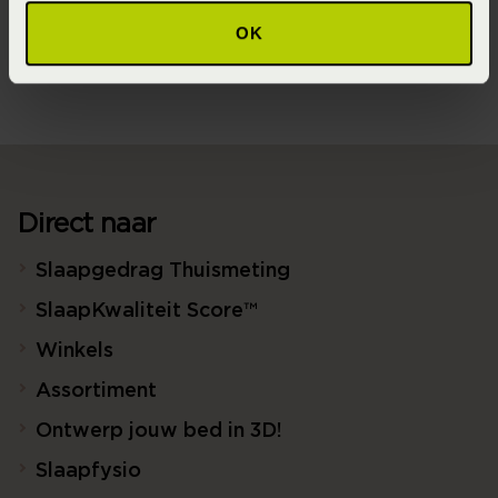
OK
Never Out of Stock (Vaste collectie)
Direct naar
Slaapgedrag Thuismeting
SlaapKwaliteit Score™
Winkels
Assortiment
Ontwerp jouw bed in 3D!
Slaapfysio