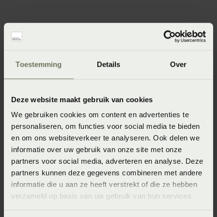
Specificaties
Toestemming
Details
Over
Artikelnummer
8718471390279
Deze website maakt gebruik van cookies
Wasinstructie
We gebruiken cookies om content en advertenties te
personaliseren, om functies voor social media te bieden
Wasvoorschrift: wassen op 40°C of 60°C
en om ons websiteverkeer te analyseren. Ook delen we
Afmeting
informatie over uw gebruik van onze site met onze
partners voor social media, adverteren en analyse. Deze
2-persoons 110-130 x 200-220 (110-130 x 200-220 cm)
partners kunnen deze gegevens combineren met andere
Materiaal
informatie die u aan ze heeft verstrekt of die ze hebben
verzameld op basis van uw gebruik van hun services.
95% katoen 5% Lycra ® (Katoen)
Seizoen