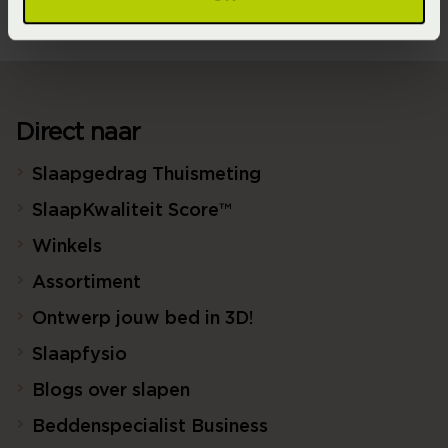
Direct naar
Slaapgedrag Thuismeting
SlaapKwaliteit Score™
Winkels
Assortiment
Ontwerp jouw bed in 3D!
Slaapfysio
Blogs over slapen
Beddenspecialist Business