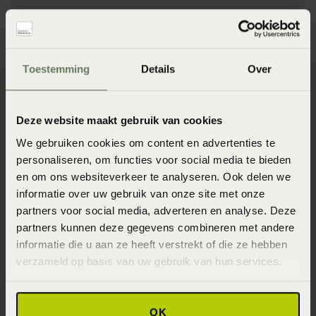
Specificaties
Artikelnummer
Toestemming
Details
Over
8718471407953
Wasinstructie
Deze website maakt gebruik van cookies
Wasvoorschrift: wassen op 40°C of 60°C
We gebruiken cookies om content en advertenties te
personaliseren, om functies voor social media te bieden
Afmeting
en om ons websiteverkeer te analyseren. Ook delen we
2-persoons 110-130 x 200-220 (110-130 x 200-220 cm)
informatie over uw gebruik van onze site met onze
partners voor social media, adverteren en analyse. Deze
Materiaal
partners kunnen deze gegevens combineren met andere
95% katoen 5% Lycra ® (Katoen)
informatie die u aan ze heeft verstrekt of die ze hebben
verzameld op basis van uw gebruik van hun services.
Seizoen
Never Out of Stock (Vaste collectie)
OK