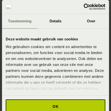
Specificaties
Artikelnummer
Toestemming
Details
Over
8715944777490
Wasinstructie
Deze website maakt gebruik van cookies
Maximaal 40 graden (Wassen op maximaal 40 graden)
We gebruiken cookies om content en advertenties te
Materiaal
personaliseren, om functies voor social media te bieden
en om ons websiteverkeer te analyseren. Ook delen we
100% linnen (Linnen)
informatie over uw gebruik van onze site met onze
Afmeting
partners voor social media, adverteren en analyse. Deze
partners kunnen deze gegevens combineren met andere
40x60 (40 x 60 cm)
informatie die u aan ze heeft verstrekt of die ze hebben
Seizoen
verzameld op basis van uw gebruik van hun services.
Never out of stock (Vaste collectie)
OK