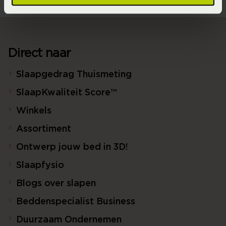
Direct naar
Slaapgedrag Thuismeting
SlaapKwaliteit Score™
Winkels
Assortiment
Ontwerp jouw bed in 3D!
Slaapfysio
Blogs over slapen
Beddenspecialist Business
Duurzaam Ondernemen