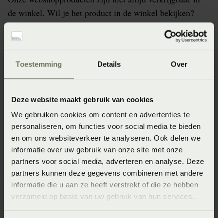
de winkel. Wil je het product in de winkel bekijken?
Informeer dan eerst naar de beschikbaarheid.
Toestemming
Details
Over
Specificaties
Deze website maakt gebruik van cookies
Artikelnummer
We gebruiken cookies om content en advertenties te
personaliseren, om functies voor social media te bieden
8715944818902
en om ons websiteverkeer te analyseren. Ook delen we
Seizoen
informatie over uw gebruik van onze site met onze
partners voor social media, adverteren en analyse. Deze
SS2023
partners kunnen deze gegevens combineren met andere
Wasinstructie
informatie die u aan ze heeft verstrekt of die ze hebben
verzameld op basis van uw gebruik van hun services.
Maximaal 60 graden (Wassen op maximaal 60 graden)
Materiaal