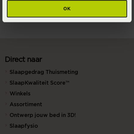
OK
100% biologisch katoen satijn (GOTS) (Katoensatijn)
Direct naar
Slaapgedrag Thuismeting
SlaapKwaliteit Score™
Winkels
Assortiment
Ontwerp jouw bed in 3D!
Slaapfysio